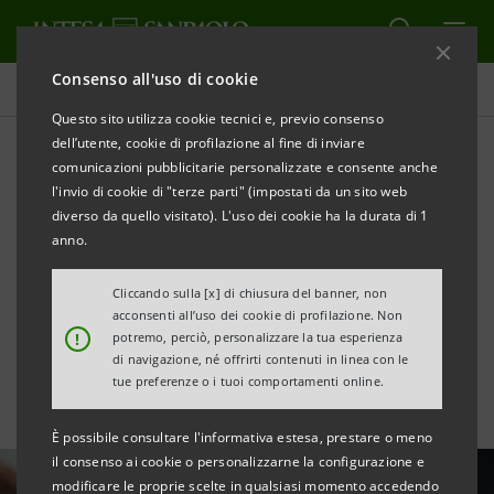
Consenso all'uso di cookie
Tutte le news
Questo sito utilizza cookie tecnici e, previo consenso
dell’utente, cookie di profilazione al fine di inviare
comunicazioni pubblicitarie personalizzate e consente anche
Fondo di Beneficenza: il
l'invio di cookie di "terze parti" (impostati da un sito web
contrasto alle
diverso da quello visitato). L'uso dei cookie ha la durata di 1
anno.
disuguaglianze al centro
Cliccando sulla [x] di chiusura del banner, non
dell’attività
acconsenti all’uso dei cookie di profilazione. Non
!
potremo, perciò, personalizzare la tua esperienza
di navigazione, né offrirti contenuti in linea con le
tue preferenze o i tuoi comportamenti online.
È possibile consultare l'informativa estesa, prestare o meno
il consenso ai cookie o personalizzarne la configurazione e
modificare le proprie scelte in qualsiasi momento accedendo