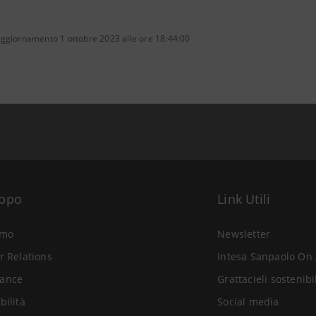
aggiornamento 1 ottobre 2023 alle ore 18:44:00
uppo
Link Utili
amo
Newsletter
r Relations
Intesa Sanpaolo On 
ance
Grattacieli sostenibi
bilità
Social media