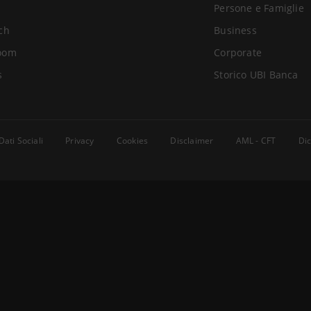
Persone e Famiglie
ch
Business
oom
Corporate
s
Storico UBI Banca
Dati Sociali
Privacy
Cookies
Disclaimer
AML - CFT
Dic