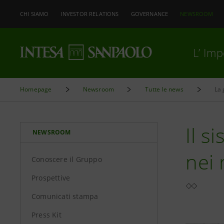
CHI SIAMO
INVESTOR RELATIONS
GOVERNANCE
NEWSROOM
L’ Im
Homepage
Newsroom
Tutte le news
La 
Il s
NEWSROOM
nei 
Conoscere il Gruppo
Prospettive
Comunicati stampa
Press Kit