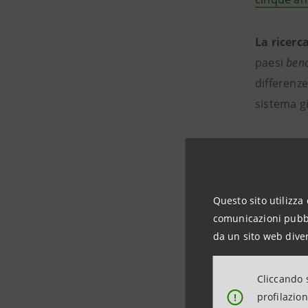
La ricerc
paesi
ben
differenze
sistema gi
Dall’anal
performan
migliorame
Questo sito utilizza 
comunicazioni pubbli
da un sito web diver
Il sist
Cliccando s
profilazio
!
All’evento