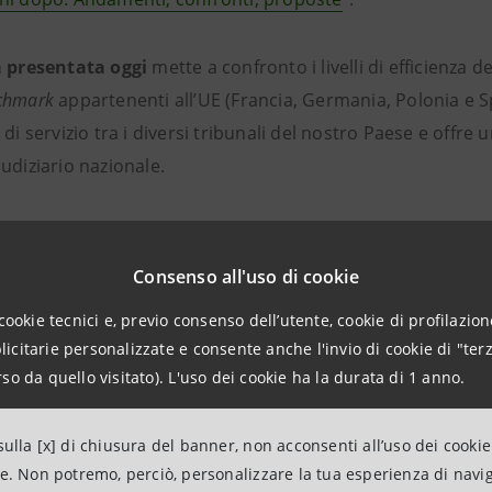
a presentata oggi
mette a confronto i livelli di efficienza del
chmark
appartenenti all’UE (Francia, Germania, Polonia e Spa
 di servizio tra i diversi tribunali del nostro Paese e offr
udiziario nazionale.
isi emerge
come il sistema di giustizia italiano abbia intra
ce
complessiva, come confermato dalla costante ascesa d
Consenso all'uso di cookie
nto dei principali indicatori di efficienza.
cookie tecnici e, previo consenso dell’utente, cookie di profilazione
citarie personalizzate e consente anche l'invio di cookie di "terz
so da quello visitato). L'uso dei cookie ha la durata di 1 anno.
ema della giustizia italiana migliora ma restano critici
ulla [x] di chiusura del banner, non acconsenti all’uso dei cookie
ne. Non potremo, perciò, personalizzare la tua esperienza di navi
 di presentazione della ricerca, che si è svolto in Senato, ha