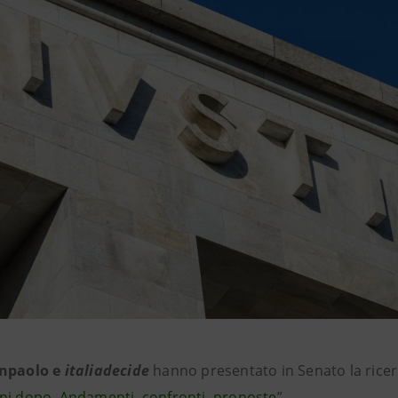
anpaolo e
italiadecide
hanno presentato in Senato la rice
ni dopo. Andamenti, confronti, proposte
”.