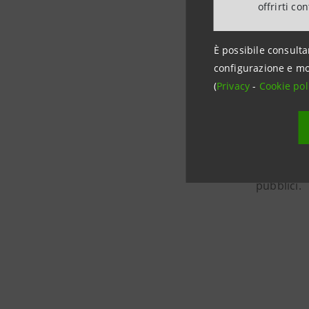
offrirti co
Giustizia 
Margherit
È possibile consulta
Direttore 
configurazione e mo
Regionale
(
Privacy
-
Cookie pol
Lo studio 
del
ciclo 
nostro Pa
pubblici.