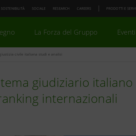
SOSTENIBILITÀ
SOCIALE
RESEARCH
CAREERS
PRODOTTI E SERVI
pegno
La Forza del Gruppo
Eventi
giustizia civile italiana studi e analisi
premi
Invio
per cercare o
ESC
istema giudiziario italian
ranking internazionali