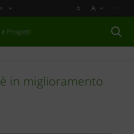
NOTIFICHE
IT
ZI
AREA UTENTE
 e Progetti
per chiudere
o è in miglioramento