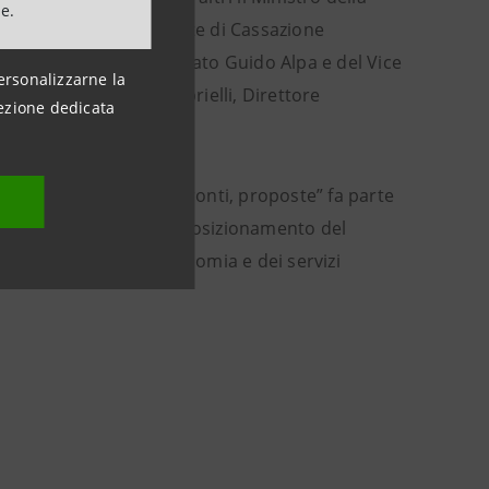
ne.
imo Presidente della Corte di Cassazione
useppe Meliadò, l’avvocato Guido Alpa e del Vice
ersonalizzarne la
Sanpoalo - Roberto Gabrielli, Direttore
ezione dedicata
ni dopo. Andamenti, confronti, proposte” fa parte
 nel 2017
, dedicato al posizionamento del
ettori rilevanti dell’economia e dei servizi