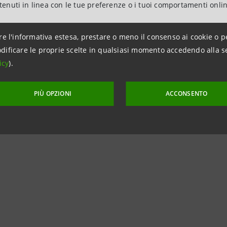
ntenuti in linea con le tue preferenze o i tuoi comportamenti onli
Carlo Nordio, il Vicepresidente del CSM Fabio Pinelli, il Pr
a Cassano, il Presidente della Corte di Appello di Roma Gi
re l'informativa estesa, prestare o meno il consenso ai cookie o p
Generale Vicario di ABI Gianfranco Torriero e - per intesa 
dificare le proprie scelte in qualsiasi momento accedendo alla s
 Lazio e Abruzzo.
icy
).
“L’Italia e la sua reputazione: la giustizia civile cinque an
PIÙ OPZIONI
ACCONSENTO
di ricerche che
italiadecide
e Intesa Sanpaolo hanno avviato
ese nei principali
ranking
internazionali di
performance
in s