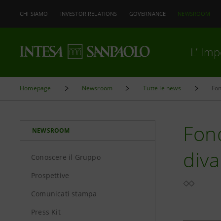
CHI SIAMO
INVESTOR RELATIONS
GOVERNANCE
NEWSROOM
L’ Im
Homepage
Newsroom
Tutte le news
Fon
Fond
NEWSROOM
diva
Conoscere il Gruppo
Prospettive
Comunicati stampa
Press Kit