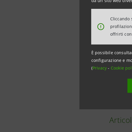
solo 2023 
da un sito web diver
Con 2.272
Cliccando s
profilazio
!
nell’ambito
offrirti co
È possibile consulta
configurazione e mo
Resocon
(
Privacy
-
Cookie pol
I progett
del track 
Articol