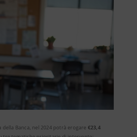
za della Banca, nel 2024 potrà erogare
€23,4
u tre tematiche prioritarie di intervento: