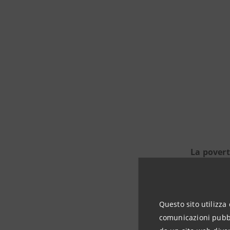
La povert
famiglie (
Per forni
Questo sito utilizza 
opere di c
comunicazioni pubbli