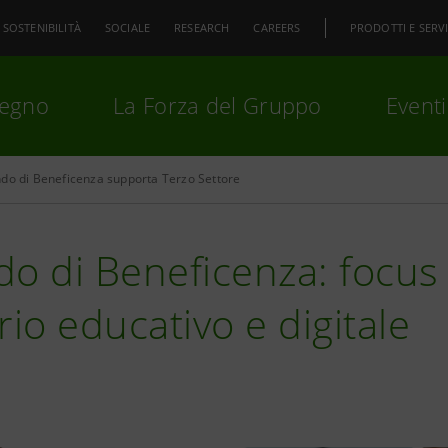
SOSTENIBILITÀ
SOCIALE
RESEARCH
CAREERS
PRODOTTI E SERVI
pegno
La Forza del Gruppo
Eventi
do di Beneficenza supporta Terzo Settore
premi
Invio
per cercare o
ESC
o di Beneficenza: focus
rio educativo e digitale