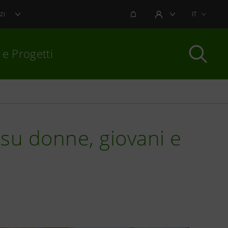
NOTIFICHE
IT
ZI
AREA UTENTE
 e Progetti
per chiudere
 su donne, giovani e