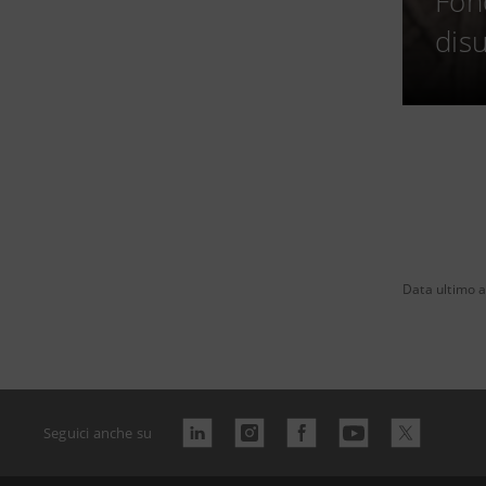
Fond
disu
Data ultimo 
Seguici anche su