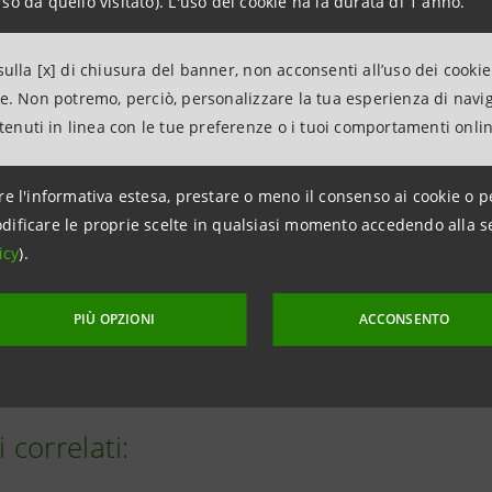
sono stati erogati circa €18,9 milioni con 912.000 beneficiar
so da quello visitato). L'uso dei cookie ha la durata di 1 anno.
 progetti valutati
nel 2023 (+11% vs 2022) il Fondo di Ben
ulla [x] di chiusura del banner, non acconsenti all’uso dei cookie
ne. Non potremo, perciò, personalizzare la tua esperienza di navi
 della filantropia in Italia.
ntenuti in linea con le tue preferenze o i tuoi comportamenti onli
re l'informativa estesa, prestare o meno il consenso ai cookie o p
dificare le proprie scelte in qualsiasi momento accedendo alla s
to attività 2023 del Fondo di Beneficenza ed opere d
icy
).
i vanno candidati
attraverso la piattaforma del Fondo
. La s
PIÙ OPZIONI
ACCONSENTO
record dell’ente.
i correlati: