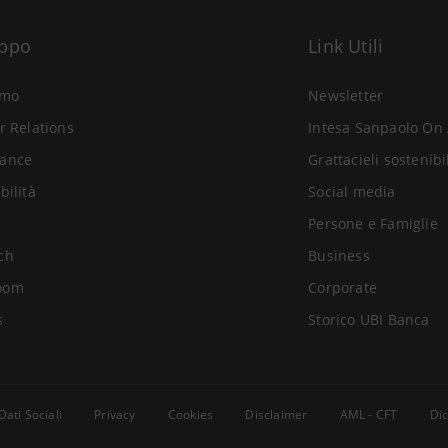
uppo
Link Utili
amo
Newsletter
r Relations
Intesa Sanpaolo On 
ance
Grattacieli sostenibi
bilità
Social media
Persone e Famiglie
ch
Business
oom
Corporate
s
Storico UBI Banca
Dati Sociali
Privacy
Cookies
Disclaimer
AML - CFT
Dic