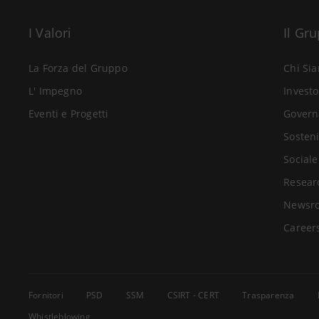
I Valori
Il Gr
La Forza del Gruppo
Chi Si
L' Impegno
Investo
Eventi e Progetti
Govern
Sosteni
Sociale
Resear
Newsr
Career
Fornitori
PSD
SSM
CSIRT - CERT
Trasparenza
Whistleblowing