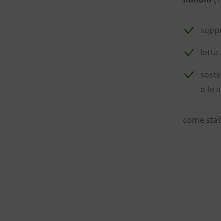
suppo
lotta
soste
o le 
come stabi