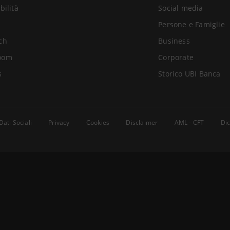
bilità
Social media
Persone e Famiglie
ch
Business
oom
Corporate
s
Storico UBI Banca
Dati Sociali
Privacy
Cookies
Disclaimer
AML - CFT
Dic