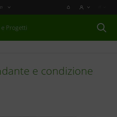
NOTIFICHE
IT
ZI
AREA UTENTE
 e Progetti
per chiudere
ondante e condizione