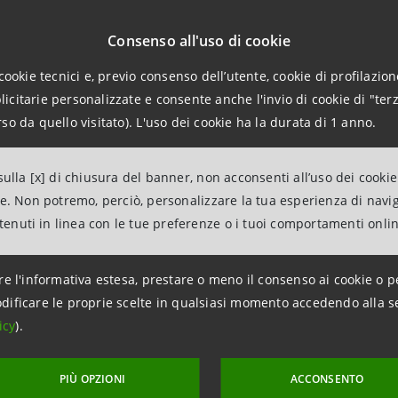
imento poi alla promozione della leadership e dell’empowe
za di agire per contrastare “pregiudizi consci e inconsci”
Consenso all'uso di cookie
cookie tecnici e, previo consenso dell’utente, cookie di profilazione
citarie personalizzate e consente anche l'invio di cookie di "terz
so da quello visitato). L'uso dei cookie ha la durata di 1 anno.
i correlati:
ulla [x] di chiusura del banner, non acconsenti all’uso dei cookie
ne. Non potremo, perciò, personalizzare la tua esperienza di navi
ntenuti in linea con le tue preferenze o i tuoi comportamenti onli
re l'informativa estesa, prestare o meno il consenso ai cookie o p
dificare le proprie scelte in qualsiasi momento accedendo alla s
icy
).
PIÙ OPZIONI
ACCONSENTO