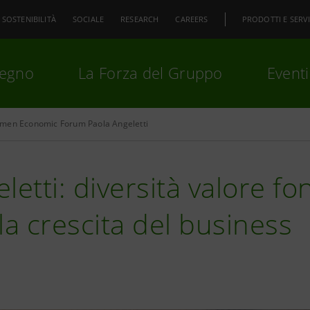
SOSTENIBILITÀ
SOCIALE
RESEARCH
CAREERS
PRODOTTI E SERVI
pegno
La Forza del Gruppo
Eventi
men Economic Forum Paola Angeletti
premi
Invio
per cercare o
ESC
letti: diversità valore f
la crescita del business