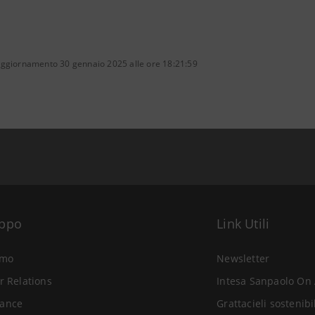
aggiornamento 30 gennaio 2025 alle ore 18:21:59
uppo
Link Utili
amo
Newsletter
r Relations
Intesa Sanpaolo On 
ance
Grattacieli sostenibi