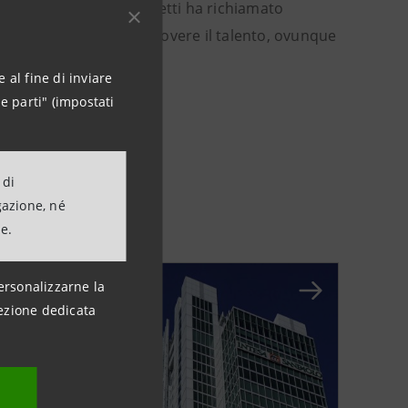
rment femminili, Angeletti ha richiamato
 e “per scoprire e promuovere il talento, ovunque
 al fine di inviare
e parti" (impostati
 di
gazione, né
ne.
ersonalizzarne la
ezione dedicata