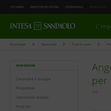
CHI SIAMO
INVESTOR RELATIONS
GOVERNANCE
NEWSROOM
L’ Im
Homepage
Newsroom
Tutte le news
Wo
Ange
NEWSROOM
per 
Conoscere il Gruppo
Prospettive
Comunicati stampa
Press Kit