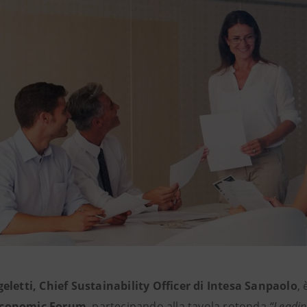
eletti, Chief Sustainability Officer di Intesa Sanpaolo
,
conomic Forum
, partecipando alla tavola rotonda
“Leadin