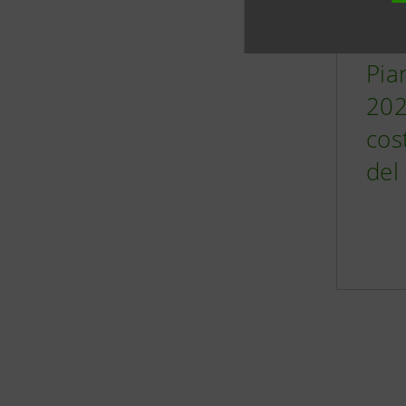
Pia
202
cos
del