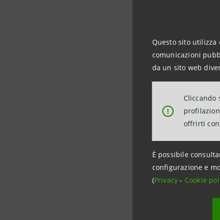
Con rifer
l’importan
esso sia”.
Questo sito utilizza 
comunicazioni pubbli
da un sito web diver
Articol
Cliccando s
profilazio
!
offrirti co
È possibile consulta
configurazione e mo
(
Privacy
-
Cookie pol