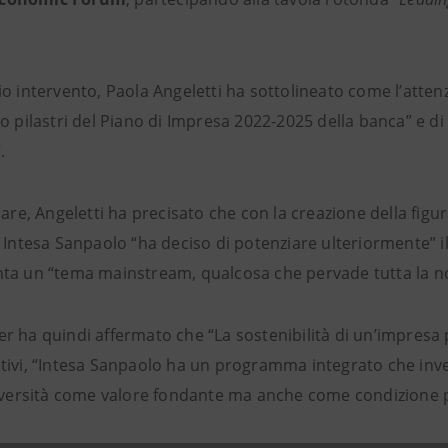
o intervento, Paola Angeletti ha sottolineato come l’atten
o pilastri del Piano di Impresa 2022-2025 della banca” e di
.
lare, Angeletti ha precisato che con la creazione della figura
 Intesa Sanpaolo “ha deciso di potenziare ulteriormente” il
ta un “tema mainstream, qualcosa che pervade tutta la no
r ha quindi affermato che “La sostenibilità di un’impresa 
tivi, “Intesa Sanpaolo ha un programma integrato che inves
diversità come valore fondante ma anche come condizione pe