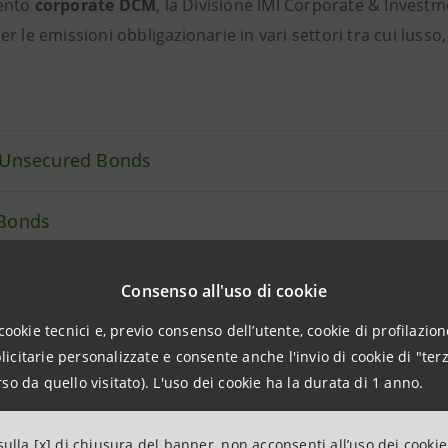
ento
corporate DCM
, la Divisione IMI Corporate & Invest
er le emissioni obbligazionarie in vari settori tra cui lusso
 Unsecured Bonds
Bonds
ability-linked bond
Consenso all'uso di cookie
cookie tecnici e, previo consenso dell’utente, cookie di profilazione
 Secured
citarie personalizzate e consente anche l'invio di cookie di "terz
so da quello visitato). L'uso dei cookie ha la durata di 1 anno.
ulla [x] di chiusura del banner, non acconsenti all’uso dei cookie