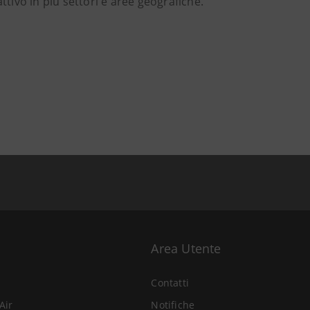
ttivo in più settori e aree geografiche.
Area Utente
Contatti
Air
Notifiche