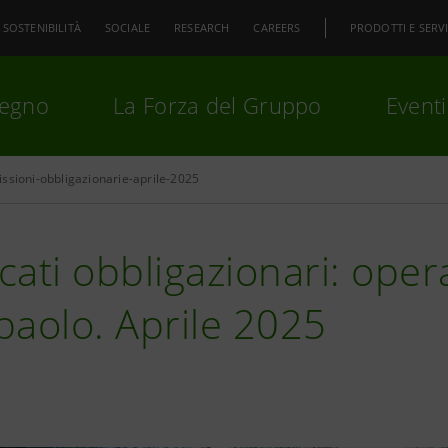
SOSTENIBILITÀ
SOCIALE
RESEARCH
CAREERS
PRODOTTI E SERVI
pegno
La Forza del Gruppo
Eventi
ssioni-obbligazionarie-aprile-2025
premi
Invio
per cercare o
ESC
ati obbligazionari: opera
aolo. Aprile 2025