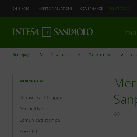
CHI SIAMO
INVESTOR RELATIONS
GOVERNANCE
NEWSROOM
L’ Im
Homepage
Newsroom
Tutte le news
emi
Merc
NEWSROOM
Sanp
Conoscere il Gruppo
Prospettive
Comunicati stampa
Press Kit