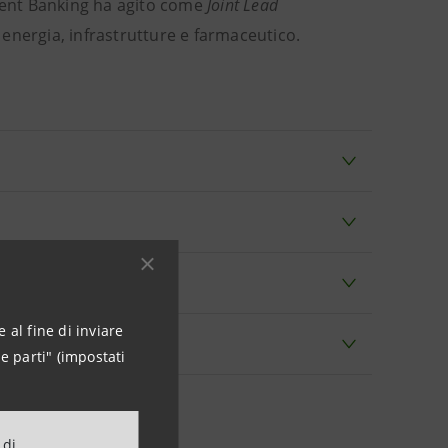
ment Banking ha agito come
Joint Lead
, energia, infrastrutture e farmaceutico.
 al fine di inviare
e parti" (impostati
 di