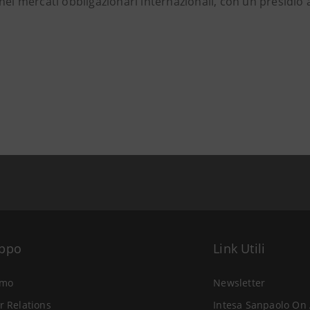
nei mercati obbligazionari internazionali, con un presidio a
uppo
Link Utili
amo
Newsletter
r Relations
Intesa Sanpaolo On 