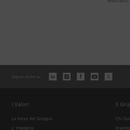
emittenti 
Seguici anche su
I Valori
Il Gr
La Forza del Gruppo
Chi Si
L' Impegno
Investo