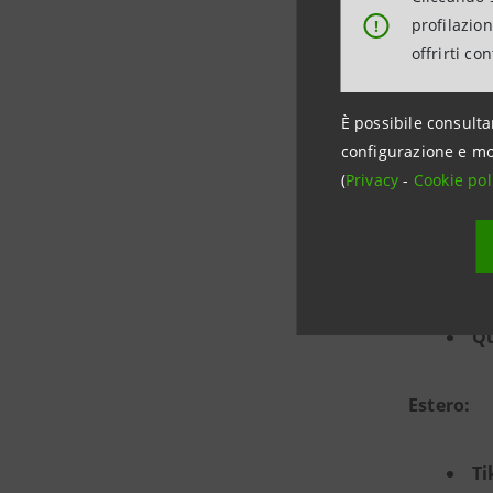
FIG D
profilazio
!
offrirti co
È possibile consulta
configurazione e mo
Nel comp
(
Privacy
-
Cookie pol
operazioni
Italia:
Qu
Estero:
Ti