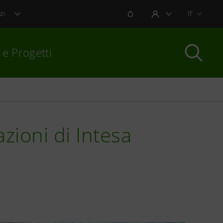
NOTIFICHE
IT
ZI
AREA UTENTE
 e Progetti
per chiudere
zioni di Intesa