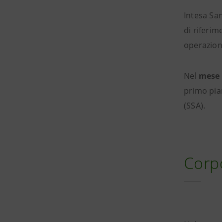
Intesa San
di riferim
operazion
Nel
mese 
primo pia
(SSA).
Corp