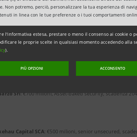
CM – Emissioni obbligazionarie 
ne. Non potremo, perciò, personalizzare la tua esperienza di navi
ntenuti in linea con le tue preferenze o i tuoi comportamenti onli
re l'informativa estesa, prestare o meno il consenso ai cookie o p
dificare le proprie scelte in qualsiasi momento accedendo alla s
arto
FIG DCM
, la Divisione IMI Corporate & Investment 
icy
).
 di rilievo per istituzioni finanziarie italiane e internazional
PIÙ OPZIONI
ACCONSENTO
arzo Srl
: €700 milioni, Asset-baked security, scadenza 20
kehau Capital SCA
: €500 milioni, senior unsecured, scad