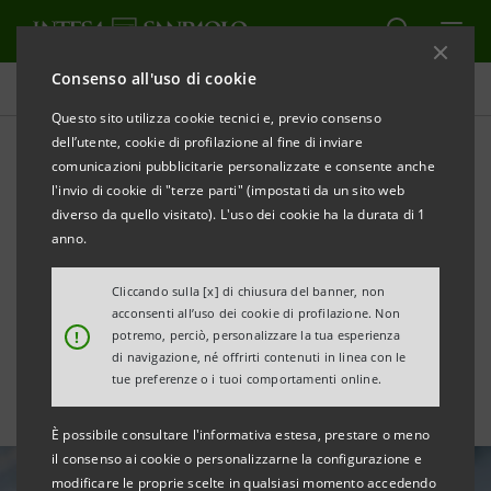
Consenso all'uso di cookie
Tutte le news
Questo sito utilizza cookie tecnici e, previo consenso
dell’utente, cookie di profilazione al fine di inviare
comunicazioni pubblicitarie personalizzate e consente anche
Venture Capital: Neva Sgr
l'invio di cookie di "terze parti" (impostati da un sito web
investe ancora nella
diverso da quello visitato). L'uso dei cookie ha la durata di 1
anno.
logistica spaziale con D-
Cliccando sulla [x] di chiusura del banner, non
Orbit
acconsenti all’uso dei cookie di profilazione. Non
!
potremo, perciò, personalizzare la tua esperienza
di navigazione, né offrirti contenuti in linea con le
tue preferenze o i tuoi comportamenti online.
È possibile consultare l'informativa estesa, prestare o meno
il consenso ai cookie o personalizzarne la configurazione e
modificare le proprie scelte in qualsiasi momento accedendo