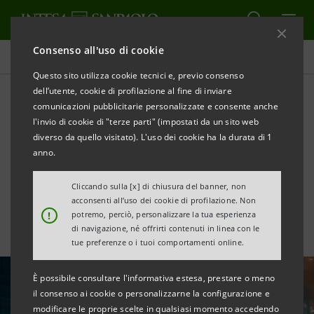
Consenso all'uso di cookie
Tutte le news
Questo sito utilizza cookie tecnici e, previo consenso
dell’utente, cookie di profilazione al fine di inviare
comunicazioni pubblicitarie personalizzate e consente anche
Mercati obbligazionari:
l'invio di cookie di "terze parti" (impostati da un sito web
operazioni di Intesa
diverso da quello visitato). L'uso dei cookie ha la durata di 1
anno.
Sanpaolo. Maggio 2026
Cliccando sulla [x] di chiusura del banner, non
acconsenti all’uso dei cookie di profilazione. Non
!
potremo, perciò, personalizzare la tua esperienza
di navigazione, né offrirti contenuti in linea con le
tue preferenze o i tuoi comportamenti online.
È possibile consultare l'informativa estesa, prestare o meno
il consenso ai cookie o personalizzarne la configurazione e
modificare le proprie scelte in qualsiasi momento accedendo