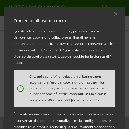
Consenso all'uso di cookie
Tutte le news
Questo sito utilizza cookie tecnici e, previo consenso
dell’utente, cookie di profilazione al fine di inviare
comunicazioni pubblicitarie personalizzate e consente anche
Intesa Sanpaolo colloca con
l'invio di cookie di "terze parti" (impostati da un sito web
successo Green Bond
diverso da quello visitato). L'uso dei cookie ha la durata di 1
anno.
Senior Non Preferred da
Cliccando sulla [x] di chiusura del banner, non
€1,25mld
acconsenti all’uso dei cookie di profilazione. Non
!
potremo, perciò, personalizzare la tua esperienza
di navigazione, né offrirti contenuti in linea con le
tue preferenze o i tuoi comportamenti online.
È possibile consultare l'informativa estesa, prestare o meno
il consenso ai cookie o personalizzarne la configurazione e
modificare le proprie scelte in qualsiasi momento accedendo