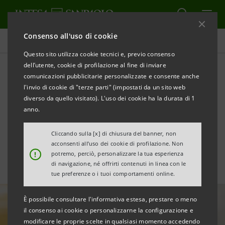
Consenso all'uso di cookie
Tutte le news
Questo sito utilizza cookie tecnici e, previo consenso
dell’utente, cookie di profilazione al fine di inviare
comunicazioni pubblicitarie personalizzate e consente anche
Intesa Sanpaolo nel green
l'invio di cookie di "terze parti" (impostati da un sito web
loan da €165 milioni per
diverso da quello visitato). L'uso dei cookie ha la durata di 1
anno.
IGD
Cliccando sulla [x] di chiusura del banner, non
acconsenti all’uso dei cookie di profilazione. Non
!
potremo, perciò, personalizzare la tua esperienza
di navigazione, né offrirti contenuti in linea con le
tue preferenze o i tuoi comportamenti online.
È possibile consultare l'informativa estesa, prestare o meno
il consenso ai cookie o personalizzarne la configurazione e
modificare le proprie scelte in qualsiasi momento accedendo