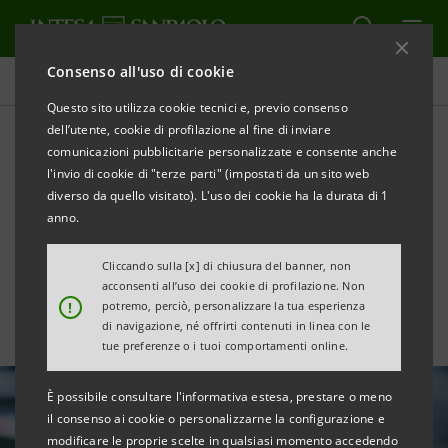
Consenso all'uso di cookie
Tutte le news
Questo sito utilizza cookie tecnici e, previo consenso
dell’utente, cookie di profilazione al fine di inviare
comunicazioni pubblicitarie personalizzate e consente anche
Rapporto ASI 2026:
l'invio di cookie di "terze parti" (impostati da un sito web
manifatturiero tra energia
diverso da quello visitato). L'uso dei cookie ha la durata di 1
anno.
ed export
Cliccando sulla [x] di chiusura del banner, non
acconsenti all’uso dei cookie di profilazione. Non
!
potremo, perciò, personalizzare la tua esperienza
di navigazione, né offrirti contenuti in linea con le
tue preferenze o i tuoi comportamenti online.
È possibile consultare l'informativa estesa, prestare o meno
il consenso ai cookie o personalizzarne la configurazione e
modificare le proprie scelte in qualsiasi momento accedendo