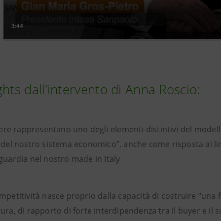
ghts dall’intervento di Anna Roscio:
liere rappresentano uno degli elementi distintivi del model
 del nostro sistema economico”, anche come risposta ai lim
guardia nel nostro made in Italy
mpetitività nasce proprio dalla capacità di costruire “una f
ura, di rapporto di forte interdipendenza tra il buyer e il 