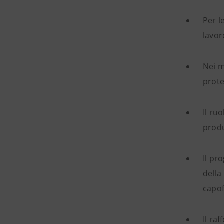
Per l
lavor
Nei m
prote
Il ru
produ
Il pr
della
capof
Il ra