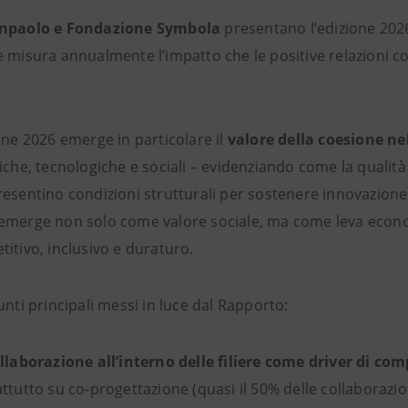
anpaolo e Fondazione Symbola
presentano l’edizione 202
 misura annualmente l’impatto che le positive relazioni co
one 2026 emerge in particolare il
valore della coesione ne
iche, tecnologiche e sociali – evidenziando come la qualità de
esentino condizioni strutturali per sostenere innovazione, 
emerge non solo come valore sociale, ma come leva econom
itivo, inclusivo e duraturo.
unti principali messi in luce dal Rapporto:
llaborazione all’interno delle filiere come driver di com
ttutto su co-progettazione (quasi il 50% delle collaborazioni