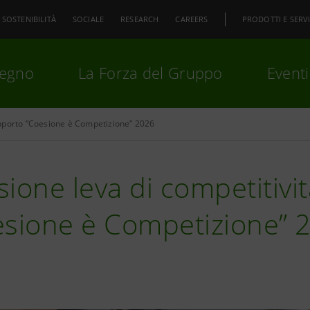
SOSTENIBILITÀ
SOCIALE
RESEARCH
CAREERS
PRODOTTI E SERVI
pegno
La Forza del Gruppo
Eventi
porto “Coesione è Competizione” 2026
premi
Invio
per cercare o
ESC
ione leva di competitivi
esione è Competizione” 