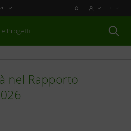
NOTIFICHE
IT
ZI
AREA UTENTE
 e Progetti
per chiudere
tà nel Rapporto
2026