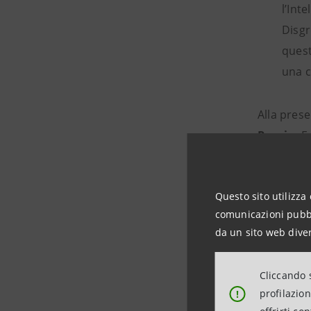
l’Inte
Disgr
quest
una c
Alla pres
Roscio,
E
Il Rappor
Questo sito utilizza 
Centro St
comunicazioni pubbli
da un sito web diver
Scarica il
Cliccando s
profilazio
!