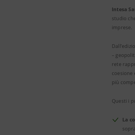
Intesa S
studio che
imprese.
Dall’edizi
– geopolit
rete rappr
coesione 
più compet
Questi i p
La co
sopra