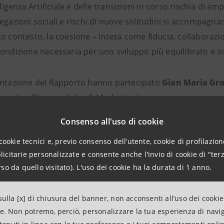
lligenza Artificiale e delle transizioni in corso rischia di amp
egazioni sociali e rischi di nuove solitudini si accompagn
o contesto, la coesione – intesa come fiducia, collaborazio
ondizione necessaria per uno sviluppo più equilibrato e in
entazione del Rapporto
hanno partecipato
Gian Maria Gro
xecutive Director Sales & Marketing Imprese
.
Consenso all'uso di cookie
to “Coesione è Competizione” 2026 è realizzato da Fondaz
cookie tecnici e, previo consenso dell’utente, cookie di profilazione
udi delle Camere di commercio Guglielmo Tagliacarne in 
citarie personalizzate e consente anche l'invio di cookie di "terz
so da quello visitato). L'uso dei cookie ha la durata di 1 anno.
 Rapporto
“Coesione è Competizione” 2026.
ulla [x] di chiusura del banner, non acconsenti all’uso dei cookie
ne. Non potremo, perciò, personalizzare la tua esperienza di navi