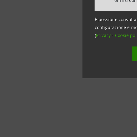
offrirti co
Guarda
È possibile consulta
configurazione e mo
(
Privacy
-
Cookie pol