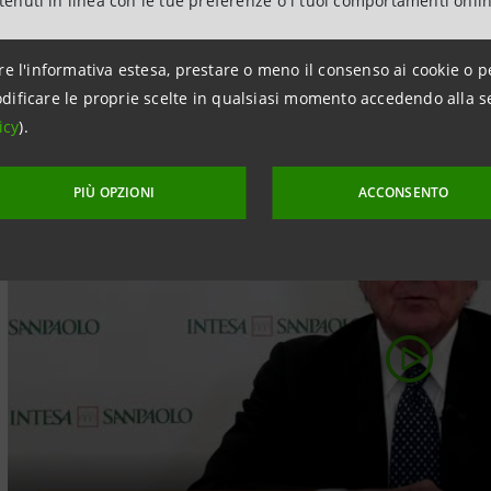
ntenuti in linea con le tue preferenze o i tuoi comportamenti onli
 l’intervento introduttivo del Preside
re l'informativa estesa, prestare o meno il consenso ai cookie o p
dificare le proprie scelte in qualsiasi momento accedendo alla s
icy
).
PIÙ OPZIONI
ACCONSENTO