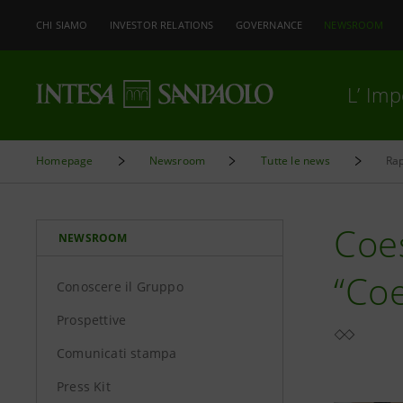
CHI SIAMO
INVESTOR RELATIONS
GOVERNANCE
NEWSROOM
L’ Im
Homepage
Newsroom
Tutte le news
Rap
Coes
NEWSROOM
“Co
Conoscere il Gruppo
Prospettive
Comunicati stampa
Press Kit