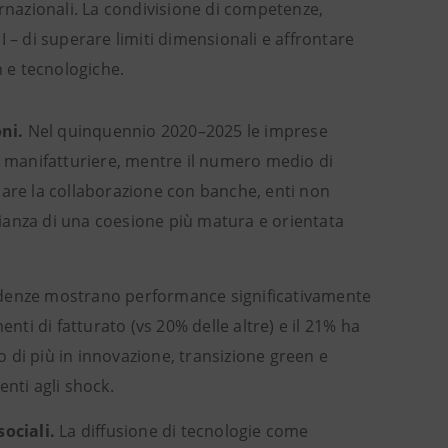
ernazionali. La condivisione di competenze,
 – di superare limiti dimensionali e affrontare
n e tecnologiche.
oni.
Nel quinquennio 2020–2025 le imprese
e manifatturiere, mentre il numero medio di
colare la collaborazione con banche, enti non
onianza di una coesione più matura e orientata
denze mostrano performance significativamente
nti di fatturato (vs 20% delle altre) e il 21% ha
 di più in innovazione, transizione green e
enti agli shock.
ociali.
La diffusione di tecnologie come