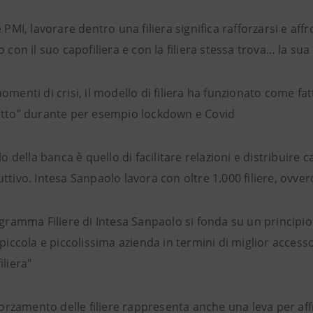
e PMI, lavorare dentro una filiera significa rafforzarsi e af
o con il suo capofiliera e con la filiera stessa trova… la sua
omenti di crisi, il modello di filiera ha funzionato come fa
tto” durante per esempio lockdown e Covid
olo della banca è quello di facilitare relazioni e distribuire 
ttivo. Intesa Sanpaolo lavora con oltre 1.000 filiere, ovver
ogramma Filiere di Intesa Sanpaolo si fonda su un principio 
 piccola e piccolissima azienda in termini di miglior accesso
iliera"
fforzamento delle filiere rappresenta anche una leva per af