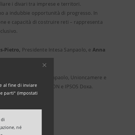
liare i divari tra imprese e territori.
ano a indubbie opportunità di progresso. In
ne e capacità di costruire reti – rappresenta
clusivo.
s-Pietro,
Presidente Intesa Sanpaolo, e
Anna
ione Symbola, Intesa Sanpaolo, Unioncamere e
 al fine di inviare
collaborazione con AICCON e IPSOS Doxa.
e parti" (impostati
 di
gazione, né