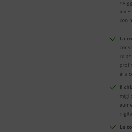
maggi
inves
con m
La cr
coesi
relaz
profi
alla c
Il ch
migli
aumen
digit
La co