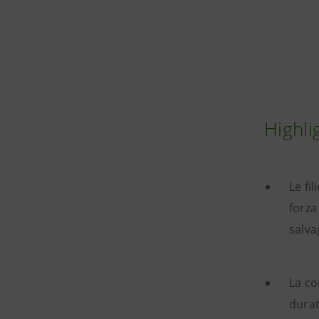
Highli
Le fi
forza
salva
La co
durat