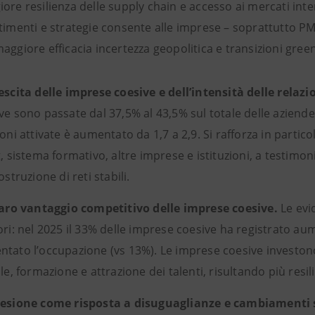
ore resilienza delle supply chain e accesso ai mercati int
timenti e strategie consente alle imprese – soprattutto PMI
aggiore efficacia incertezza geopolitica e transizioni gree
escita delle imprese coesive e dell’intensità delle relazi
ve sono passate dal 37,5% al 43,5% sul totale delle aziend
ioni attivate è aumentato da 1,7 a 2,9. Si rafforza in parti
t, sistema formativo, altre imprese e istituzioni, a testim
ostruzione di reti stabili.
iaro vantaggio competitivo delle imprese coesive.
Le evi
ori: nel 2025 il 33% delle imprese coesive ha registrato aume
tato l’occupazione (vs 13%). Le imprese coesive investono
ale, formazione e attrazione dei talenti, risultando più resili
esione come risposta a disuguaglianze e cambiamenti s