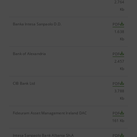
2.764
Kb
Banka Intesa Sanpaolo D.D.
PDF
1.638
Kb
Bank of Alexandria
PDF
2.457
Kb
CIB Bank Ltd
PDF
3.788
Kb
Fideuram Asset Management Ireland DAC
PDF
161 Kb
Intesa Sanpaolo Bank Albania Sh.A
PDF