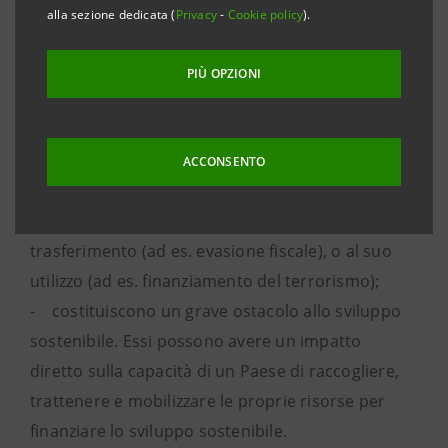
internazionale, nonché nel supporto alla crescita
alla sezione dedicata (
Privacy
-
Cookie policy
).
sostenibile in linea con gli “Obiettivi di Sviluppo
Sostenibile” delle Nazioni Unite. Tali Obiettivi
PIÙ OPZIONI
invitano i Paesi entro il 2030 a ridurre
significativamente i flussi finanziari illeciti, i quali:
- si riferiscono al trasferimento transfrontaliero
ACCONSENTO
di denaro che è illegale con riguardo alle sue fonti
(ad es. corruzione, contrabbando), al suo
trasferimento (ad es. evasione fiscale), o al suo
utilizzo (ad es. finanziamento del terrorismo);
- costituiscono un grave ostacolo allo sviluppo
sostenibile. Essi possono avere un impatto
diretto sulla capacità di un Paese di raccogliere,
trattenere e mobilizzare le proprie risorse per
finanziare lo sviluppo sostenibile.