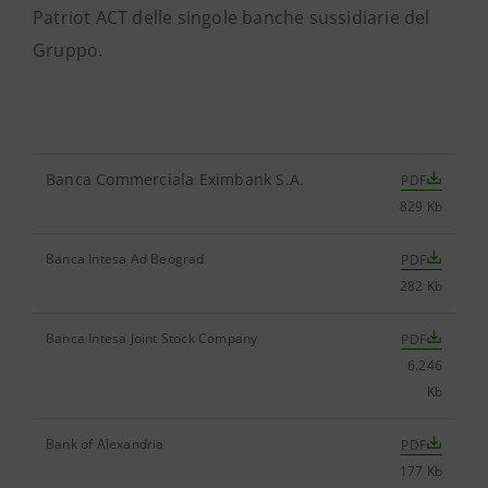
Patriot ACT delle singole banche sussidiarie del
Gruppo.
Banca Commerciala Eximbank S.A.
PDF
829 Kb
Banca Intesa Ad Beograd
PDF
282 Kb
Banca Intesa Joint Stock Company
PDF
6.246
Kb
Bank of Alexandria
PDF
177 Kb