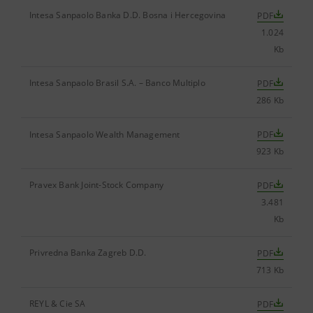
Intesa Sanpaolo Banka D.D. Bosna i Hercegovina
PDF
1.024
Kb
Intesa Sanpaolo Brasil S.A. – Banco Multiplo
PDF
286 Kb
Intesa Sanpaolo Wealth Management
PDF
923 Kb
Pravex Bank Joint-Stock Company
PDF
3.481
Kb
Privredna Banka Zagreb D.D.
PDF
713 Kb
REYL & Cie SA
PDF