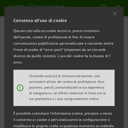
Consenso all'uso di cookie
AML - CFT
Questo sito utilizza cookie tecnici e, previo consenso
dell’utente, cookie di profilazione al fine di inviare
comunicazioni pubblicitarie personalizzate e consente anche
ANTIRICICLAGGIO E
l'invio di cookie di "terze parti" (impostati da un sito web
CONTRASTO DEL
diverso da quello visitato). L'uso dei cookie ha la durata di 1
anno.
FINANZIAMENTO DEL
Cliccando sulla [x] di chiusura del banner, non
TERRORISMO
acconsenti all’uso dei cookie di profilazione. Non
!
potremo, perciò, personalizzare la tua esperienza
di navigazione, né offrirti contenuti in linea con le
tue preferenze o i tuoi comportamenti online.
Il Gruppo Intesa Sanpaolo è impegnato nella lotta
al riciclaggio e al finanziamento del terrorismo,
È possibile consultare l'informativa estesa, prestare o meno
il consenso ai cookie o personalizzarne la configurazione e
che costituisce una priorità per la comunità
modificare le proprie scelte in qualsiasi momento accedendo