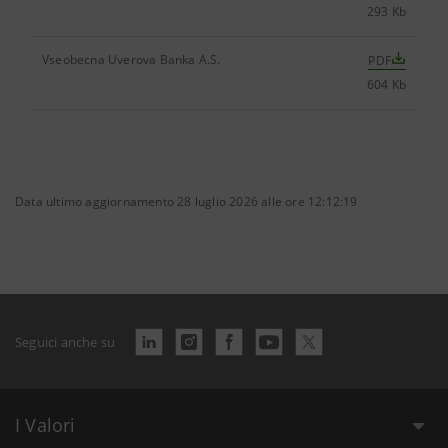
293 Kb
Vseobecna Uverova Banka A.S.
PDF
604 Kb
Data ultimo aggiornamento 28 luglio 2026 alle ore 12:12:19
Seguici anche su
I Valori