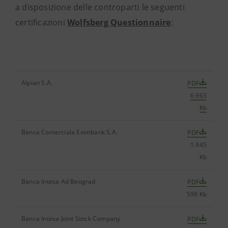
a disposizione delle controparti le seguenti
certificazioni
Wolfsberg Questionnaire
:
Alpian S.A.
PDF
6.963
Kb
Banca Comerciala Eximbank S.A.
PDF
1.945
Kb
Banca Intesa Ad Beograd
PDF
599 Kb
Banca Intesa Joint Stock Company
PDF