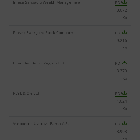
Intesa Sanpaolo Wealth Management
PDF
3.072
Kb
Pravex Bank Joint-Stock Company
PDF
9.216
Kb
Privredna Banka Zagreb D.D.
PDF
3.379
Kb
REYL & Cie Ltd
PDF
1.024
Kb
Vseobecna Uverova Banka A.S.
PDF
3.993
Kb