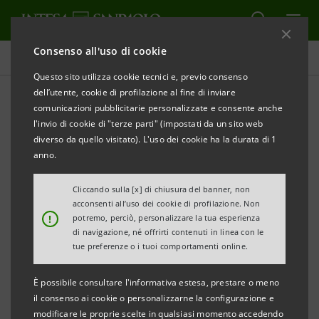
Consenso all'uso di cookie
Tutti gli eventi sostenuti dalla banca
Questo sito utilizza cookie tecnici e, previo consenso
dell’utente, cookie di profilazione al fine di inviare
comunicazioni pubblicitarie personalizzate e consente anche
l'invio di cookie di "terze parti" (impostati da un sito web
CULTURA
diverso da quello visitato). L'uso dei cookie ha la durata di 1
anno.
Madame Reali
Cliccando sulla [x] di chiusura del banner, non
acconsenti all’uso dei cookie di profilazione. Non
!
potremo, perciò, personalizzare la tua esperienza
di navigazione, né offrirti contenuti in linea con le
tue preferenze o i tuoi comportamenti online.
È possibile consultare l'informativa estesa, prestare o meno
il consenso ai cookie o personalizzarne la configurazione e
modificare le proprie scelte in qualsiasi momento accedendo