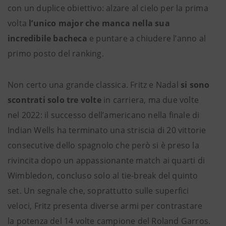
con un duplice obiettivo: alzare al cielo per la prima
volta
l’unico major che manca nella sua
incredibile bacheca
e puntare a chiudere l’anno al
primo posto del ranking.
Non certo una grande classica. Fritz e Nadal
si sono
scontrati solo tre volte
in carriera, ma due volte
nel 2022: il successo dell’americano nella finale di
Indian Wells ha terminato una striscia di 20 vittorie
consecutive dello spagnolo che però si è preso la
rivincita dopo un appassionante match ai quarti di
Wimbledon, concluso solo al tie-break del quinto
set. Un segnale che, soprattutto sulle superfici
veloci, Fritz presenta diverse armi per contrastare
la potenza del 14 volte campione del Roland Garros.