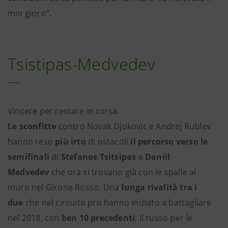
mio gioco”.
Tsistipas-Medvedev
Vincere per restare in corsa.
Le sconfitte
contro Novak Djokovic e Andrej Rublev
hanno reso
più irto
di ostacoli
il percorso
verso le
semifinali
di
Stefanos Tsitsipas
e
Daniil
Medvedev
che ora si trovano già con le spalle al
muro nel Girone Rosso. Una
lunga rivalità tra i
due
che nel circuito pro hanno iniziato a battagliare
nel 2018, con
ben 10 precedenti
: il russo per le