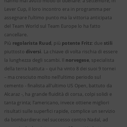
hanno mai avuto modo di duellare: a settembre, in
Lever Cup, il loro incontro era in programma per
assegnare l’ultimo punto ma la vittoria anticipata
del Team World sul Team Europe lo ha fatto
cancellare.
Più
regolarista Ruud
, più
potente Fritz
: due
stili
piuttosto
diversi
. La chiave di volta rischia di essere
la lunghezza degli scambi. Il
norvegese
, specialista
della terra battuta – qui ha vinto 8 dei suoi 9 tornei
– ma cresciuto molto nell’ultimo periodo sul
cemento - finalista all’ultimo US Open, battuto da
Alcaraz -, ha grande fluidità di corsa, colpi solidi e
tanta grinta; l’americano, invece ottiene migliori
risultati sulle superfici rapide, complice un servizio
da bombardiere: nel successo contro Nadal, ad