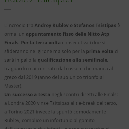
L’incrocio tra
Andrey Rublev e Stefanos Tsistipas
è
ormai un
appuntamento fisso delle Nitto Atp
Finals
.
Per la terza volta
consecutiva i due si
sfideranno nel girone ma solo per la
prima volta
ci
sarà in palio la
qualificazione alla semifinale
,
traguardo mai centrato dal russo e che manca al
greco dal 2019 (anno del suo unico trionfo al
Master).
Un successo a testa
negli scontri diretti alle Finals:
a Londra 2020 vinse Tsitsipas al tie-break del terzo,
a Torino 2021 invece la spuntò comodamente
Rublev, complice un infortunio al gomito
dell’avversario che infatti il giorno successivo si