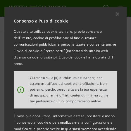
Consenso all'uso di cookie
Tutti i progetti
Questo sito utilizza cookie tecnici e, previo consenso
dell’utente, cookie di profilazione al fine di inviare
comunicazioni pubblicitarie personalizzate e consente anche
l'invio di cookie di "terze parti" (impostati da un sito web
SPORT
diverso da quello visitato). L'uso dei cookie ha la durata di 1
anno.
Scontri diretti: le sfide più
Cliccando sulla [x] di chiusura del banner, non
importanti delle Nitto ATP
acconsenti all’uso dei cookie di profilazione. Non
!
potremo, perciò, personalizzare la tua esperienza
Finals
di navigazione, né offrirti contenuti in linea con le
tue preferenze o i tuoi comportamenti online.
È possibile consultare l'informativa estesa, prestare o meno
il consenso ai cookie o personalizzarne la configurazione e
modificare le proprie scelte in qualsiasi momento accedendo