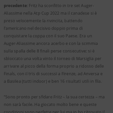
precedente
: Fritz ha sconfitto in tre set Auger-
Aliassime nella Atp Cup 2022 ma il canadese si è
preso velocemente la rivincita, battendo
l’americano nel decisivo doppio prima di
conquistare la coppa con il suo Paese. Era un
Auger-Aliassime ancora acerbo e con la scimmia
sulla spalla delle 8 finali perse consecutive: si è
sbloccato una volta vinto il torneo di Marsiglia per
arrivare al picco della forma proprio a ridosso delle
Finals, con il tris di successi a Firenze, ad Anversa e
a Basilea (tutti indoor) e ben 16 risultati utili in fila.
“Sono pronto per sfidare Fritz – la sua certezza – ma
non sarà facile. Ha giocato molto bene e queste
condizioni sono perfette per lui ma io ho ritrovato il