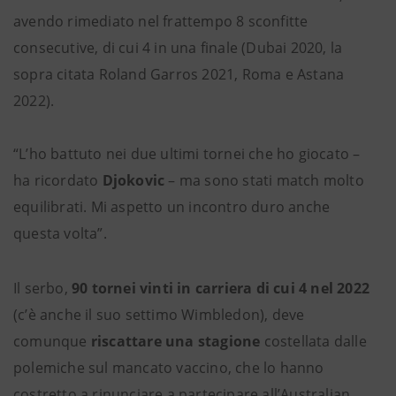
avendo rimediato nel frattempo 8 sconfitte
consecutive, di cui 4 in una finale (Dubai 2020, la
sopra citata Roland Garros 2021, Roma e Astana
2022).
“L’ho battuto nei due ultimi tornei che ho giocato –
ha ricordato
Djokovic
– ma sono stati match molto
equilibrati. Mi aspetto un incontro duro anche
questa volta”.
Il serbo,
90 tornei vinti in carriera di cui 4 nel 2022
(c’è anche il suo settimo Wimbledon), deve
comunque
riscattare una stagione
costellata dalle
polemiche sul mancato vaccino, che lo hanno
costretto a rinunciare a partecipare all’Australian