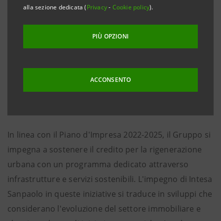
alla sezione dedicata (
Privacy
-
Cookie policy
).
PIÙ OPZIONI
ACCONSENTO
In linea con il Piano d'Impresa 2022-2025, il Gruppo si
impegna a sostenere il credito per la rigenerazione
urbana con un programma dedicato attraverso
infrastrutture e servizi sostenibili. L'impegno di Intesa
Sanpaolo in queste iniziative si traduce in sviluppi che
considerano l'evoluzione del settore immobiliare e