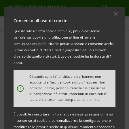
Consenso all'uso di cookie
Obiettivi, risultati e iniziative
Questo sito utilizza cookie tecnici e, previo consenso
dell’utente, cookie di profilazione al fine di inviare
comunicazioni pubblicitarie personalizzate e consente anche
l'invio di cookie di "terze parti" (impostati da un sito web
INNOVAZIONE
diverso da quello visitato). L'uso dei cookie ha la durata di 1
anno.
Finanziamenti per la
Cliccando sulla [x] di chiusura del banner, non
rigenerazione urbana
acconsenti all’uso dei cookie di profilazione. Non
!
potremo, perciò, personalizzare la tua esperienza
di navigazione, né offrirti contenuti in linea con le
tue preferenze o i tuoi comportamenti online.
È possibile consultare l'informativa estesa, prestare o meno
il consenso ai cookie o personalizzarne la configurazione e
modificare le proprie scelte in qualsiasi momento accedendo