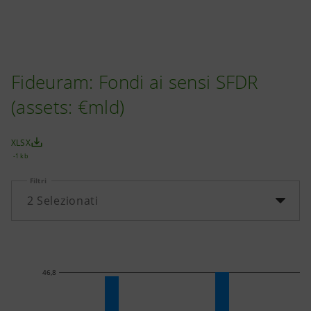
Fideuram: Fondi ai sensi SFDR
(assets: €mld)
XLSX
-1 kb
Filtri
2
Selezionati
46,8