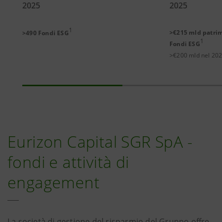
2025
2025
1
>€215 mld patrim
>490 Fondi ESG
1
Fondi ESG
>€200 mld nel 20
Eurizon Capital SGR SpA -
fondi e attività di
engagement
La società di gestione del risparmio del Gruppo offre