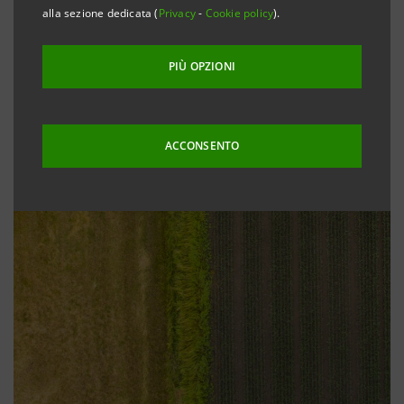
alla sezione dedicata (
Privacy
-
Cookie policy
).
PIÙ OPZIONI
ACCONSENTO