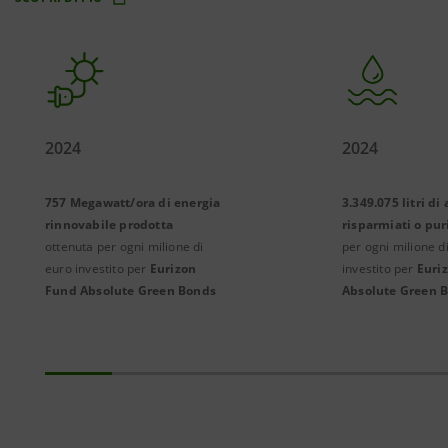
2024
2024
757 Megawatt/ora di energia
3.349.075 litri di
rinnovabile prodotta
risparmiati o puri
ottenuta per ogni milione di
per ogni milione d
euro investito per
Eurizon
investito per
Euri
Fund Absolute Green Bonds
Absolute Green 