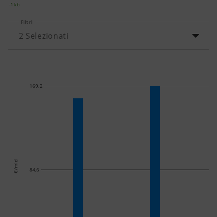
-1 kb
Filtri
2
Selezionati
169,2
€/mld
84,6