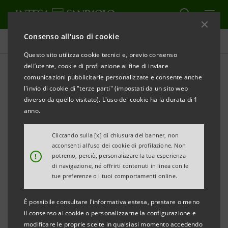
Consenso all'uso di cookie
Obiettivi, risultati e iniziative
Questo sito utilizza cookie tecnici e, previo consenso
dell’utente, cookie di profilazione al fine di inviare
comunicazioni pubblicitarie personalizzate e consente anche
l'invio di cookie di "terze parti" (impostati da un sito web
LAVORO DIGNITOSO E CRESCITA
diverso da quello visitato). L'uso dei cookie ha la durata di 1
anno.
Investimenti attenti alla
Cliccando sulla [x] di chiusura del banner, non
sostenibilità
acconsenti all’uso dei cookie di profilazione. Non
!
potremo, perciò, personalizzare la tua esperienza
di navigazione, né offrirti contenuti in linea con le
tue preferenze o i tuoi comportamenti online.
È possibile consultare l'informativa estesa, prestare o meno
il consenso ai cookie o personalizzarne la configurazione e
modificare le proprie scelte in qualsiasi momento accedendo