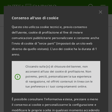
Consenso all'uso di cookie
Obiettivi, risultati e iniziative
Questo sito utilizza cookie tecnici e, previo consenso
dell’utente, cookie di profilazione al fine di inviare
comunicazioni pubblicitarie personalizzate e consente anche
l'invio di cookie di "terze parti" (impostati da un sito web
TRASPARENZA E PARTNERSHIP
diverso da quello visitato). L'uso dei cookie ha la durata di 1
anno.
Integrità nella condotta
Cliccando sulla [x] di chiusura del banner, non
aziendale
acconsenti all’uso dei cookie di profilazione. Non
!
potremo, perciò, personalizzare la tua esperienza
di navigazione, né offrirti contenuti in linea con le
tue preferenze o i tuoi comportamenti online.
È possibile consultare l'informativa estesa, prestare o meno
il consenso ai cookie o personalizzarne la configurazione e
modificare le proprie scelte in qualsiasi momento accedendo