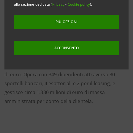
l'esercizio da parte della Fondazione dell'opzione di
alla sezione dedicata (
Privacy
-
Cookie policy
).
vendita nei termini previsti dal contratto stipulato in
data 28 febbraio 2000, IntesaBci incrementa la
PIÙ OPZIONI
propria partecipazione nella Cassa dal 35% al 51% del
capitale.
ACCONSENTO
La Cassa di Risparmio di Terni e Narni ha chiuso
l'esercizio 2001 con un utile consolidato di 9,5 milioni
di euro. Opera con 349 dipendenti attraverso 30
sportelli bancari, 4 esattoriali e 2 per il leasing, e
gestisce circa 1.330 milioni di euro di massa
amministrata per conto della clientela.