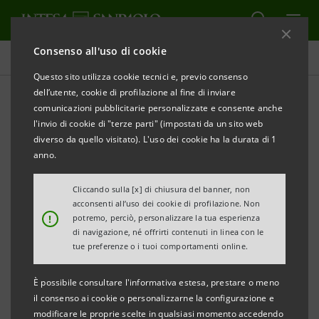
Consenso all'uso di cookie
Comunicati stampa
Questo sito utilizza cookie tecnici e, previo consenso
dell’utente, cookie di profilazione al fine di inviare
STAMPA
AGGIORNA
comunicazioni pubblicitarie personalizzate e consente anche
l'invio di cookie di "terze parti" (impostati da un sito web
Milano, 19 aprile 2002
diverso da quello visitato). L'uso dei cookie ha la durata di 1
anno.
IntesaBci ha oggi acquistato dalla Fondazione Cassa
Cliccando sulla [x] di chiusura del banner, non
di Risparmio di Terni e Narni 560.000 azioni ordinarie,
acconsenti all’uso dei cookie di profilazione. Non
pari al 16% del capitale sociale, della Cassa di
!
potremo, perciò, personalizzare la tua esperienza
di navigazione, né offrirti contenuti in linea con le
Risparmio di Terni e Narni, al prezzo complessivo di
tue preferenze o i tuoi comportamenti online.
35 milioni di euro.
È possibile consultare l'informativa estesa, prestare o meno
il consenso ai cookie o personalizzarne la configurazione e
Con questa operazione, realizzata attraverso
modificare le proprie scelte in qualsiasi momento accedendo