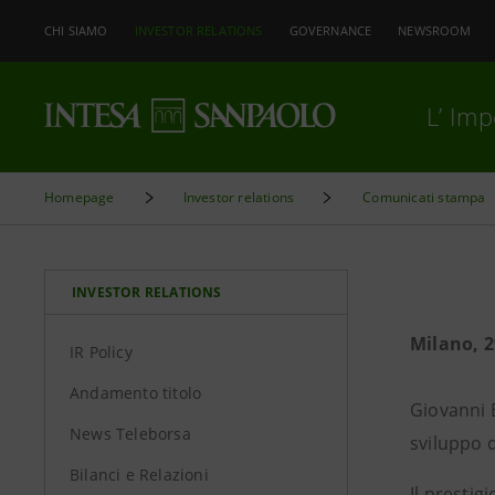
CHI SIAMO
INVESTOR RELATIONS
GOVERNANCE
NEWSROOM
L’ Im
Homepage
Investor relations
Comunicati stampa
INVESTOR RELATIONS
Milano, 
IR Policy
Andamento titolo
Giovanni B
News Teleborsa
sviluppo d
Bilanci e Relazioni
Il prestig