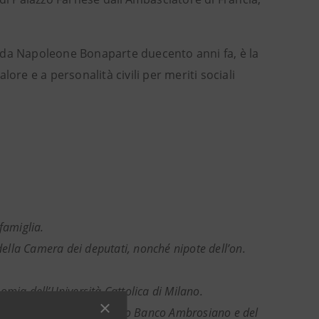
ta da Napoleone Bonaparte duecento anni fa, è la
alore e a personalità civili per meriti sociali
famiglia.
 della Camera dei deputati, nonché nipote dell’on.
nomia dell’Università Cattolica di Milano.
ndazione nel 1982, del Nuovo Banco Ambrosiano e del