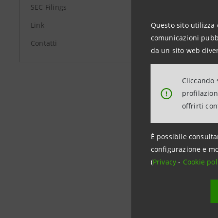
SEC Filings
Banco Ambr
di Brescia.
Link
Questo sito utilizza 
comunicazioni pubbli
E’ consigli
Contatti
da un sito web diver
Giorgio Cin
VI, della 
Cliccando s
Giovanni B
profilazio
!
Repubblica
offrirti co
e nel 2001 
È possibile consulta
configurazione e mo
(
Privacy
-
Cookie pol