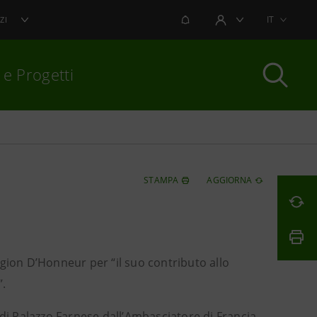
NOTIFICHE
IT
ZI
AREA UTENTE
 e Progetti
per chiudere
STAMPA
AGGIORNA
Légion D’Honneur per “il suo contributo allo
”.
 di Palazzo Farnese dall’Ambasciatore di Francia,