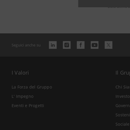
Data ultimo 
Seguici anche su
I Valori
Il Gr
La Forza del Gruppo
Chi Si
L' Impegno
Investo
Eventi e Progetti
Govern
Sosteni
Sociale