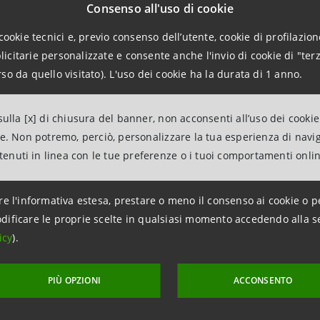
Consenso all'uso di cookie
osiano Veneto. E’ inoltre presidente della Mittel, vice preside
cookie tecnici e, previo consenso dell’utente, cookie di profilazione
citarie personalizzate e consente anche l'invio di cookie di "terz
ere d’amministrazione dell’ABI, di Alleanza Assicurazioni, del B
so da quello visitato). L'uso dei cookie ha la durata di 1 anno.
i di Venezia e dell’Istud, membro dell’Ente Bresciano Istruzione
Congregazione dei Conservatori della Biblioteca Ambrosiana e de
ulla [x] di chiusura del banner, non acconsenti all’uso dei cookie
azoli è Cavaliere del Lavoro. Quest’anno ha ricevuto l’onorifice
ne. Non potremo, perciò, personalizzare la tua esperienza di navi
 Italiana”. Nel 1997 gli è stata conferita la laurea honoris ca
ntenuti in linea con le tue preferenze o i tuoi comportamenti onli
quella per la Conservazione dei Beni Culturali dall’Università d
re l'informativa estesa, prestare o meno il consenso ai cookie o p
dificare le proprie scelte in qualsiasi momento accedendo alla s
icy
).
PIÙ OPZIONI
ACCONSENTO