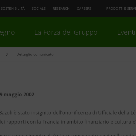
SOSTENIBILITÀ
SOCIALE
RESEARCH
CAREERS
PRODOTTI E SERVI
pegno
La Forza del Gruppo
Eventi
Dettaglio comunicato
premi
Invio
per cercare o
ESC
29 maggio 2002
azoli è stato insignito dell’onorificenza di Ufficiale della 
ei rapporti con la Francia in ambito finanziario e culturale
ioso riconoscimento gli è stato consegnato oggi nella sede