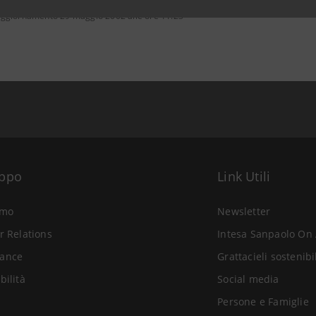
aggiornamento 29 maggio 2002 alle ore 11:23
uppo
Link Utili
amo
Newsletter
r Relations
Intesa Sanpaolo On 
ance
Grattacieli sostenibi
bilità
Social media
Persone e Famiglie