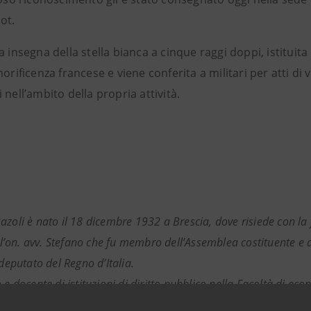
ot.
a insegna della stella bianca a cinque raggi doppi, istitui
norificenza francese e viene conferita a militari per atti di v
 nell’ambito della propria attività.
azoli è nato il 18 dicembre 1932 a Brescia, dove risiede con la 
dell’on. avv. Stefano che fu membro dell’Assemblea costituente e
 deputato del Regno d’Italia.
 e docente di istituzioni di diritto pubblico nella Facoltà di eco
ente presidente di IntesaBci, dopo esserlo stato, sin dalla fo