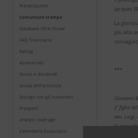
Presentazioni
Jacques Bl
Comunicati stampa
La glorios
Database cifre chiave
più alta o
FAQ finanziarie
conseguiti
Rating
Azionariato
***
Azioni e dividendi
Guida dell'azionista
Dialogo con gli investitori
Giovanni B
E’ figlio 
Prospetti
avv. Luigi,
Analyst coverage
E’ avvocato
Calendario finanziario
E’ attualm