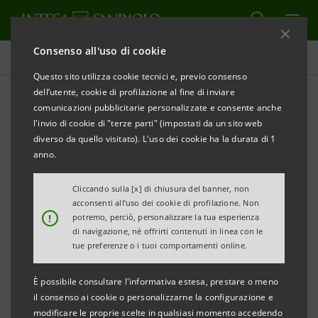
Consenso all'uso di cookie
Comunicati stampa
Questo sito utilizza cookie tecnici e, previo consenso
dell’utente, cookie di profilazione al fine di inviare
STAMPA
AGGIORNA
comunicazioni pubblicitarie personalizzate e consente anche
l'invio di cookie di "terze parti" (impostati da un sito web
Milano, 14 giugno 2002
diverso da quello visitato). L'uso dei cookie ha la durata di 1
anno.
Oggi a Torino i soci di Italenergia hanno raggiunto
Cliccando sulla [x] di chiusura del banner, non
intese che consentono di ottenere una serie di
acconsenti all’uso dei cookie di profilazione. Non
importanti obiettivi.
!
potremo, perciò, personalizzare la tua esperienza
di navigazione, né offrirti contenuti in linea con le
tue preferenze o i tuoi comportamenti online.
È possibile consultare l'informativa estesa, prestare o meno
L’operazione
il consenso ai cookie o personalizzarne la configurazione e
modificare le proprie scelte in qualsiasi momento accedendo
- costituisce il primo fondamentale passo per il