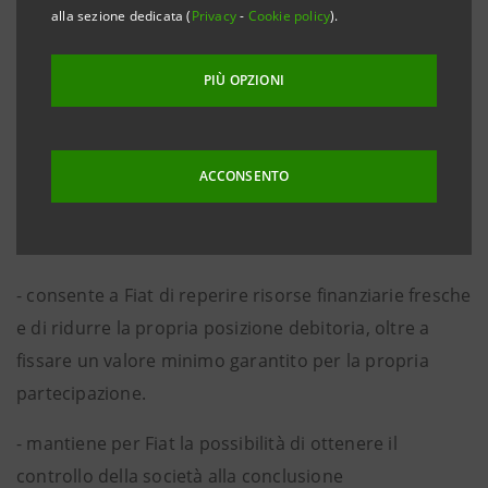
alla sezione dedicata (
Privacy
-
Cookie policy
).
rafforzamento finanziario del gruppo
Italenergia/Edison e per la realizzazione dei
PIÙ OPZIONI
programmi di sviluppo di quello che è già oggi il
secondo gruppo elettrico italiano.
ACCONSENTO
- contribuisce al consolidamento della base azionaria
della società confermandone il controllo da parte di
azionisti italiani.
- consente a Fiat di reperire risorse finanziarie fresche
e di ridurre la propria posizione debitoria, oltre a
fissare un valore minimo garantito per la propria
partecipazione.
- mantiene per Fiat la possibilità di ottenere il
controllo della società alla conclusione