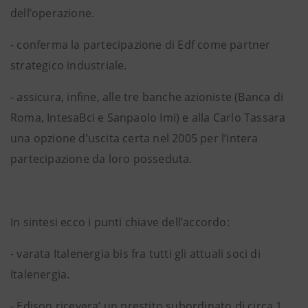
dell’operazione.
- conferma la partecipazione di Edf come partner
strategico industriale.
- assicura, infine, alle tre banche azioniste (Banca di
Roma, IntesaBci e Sanpaolo Imi) e alla Carlo Tassara
una opzione d’uscita certa nel 2005 per l’intera
partecipazione da loro posseduta.
In sintesi ecco i punti chiave dell’accordo:
- varata Italenergia bis fra tutti gli attuali soci di
Italenergia.
- Edison ricevera’ un prestito subordinato di circa 1