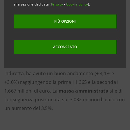
dato del primo semestre del 2001.
alla sezione dedicata (
Privacy
-
Cookie policy
).
PIÙ OPZIONI
Sotto il profilo patrimoniale gli
impieghi
verso
clientela, aumentati del 17,8%, raggiungono i 1.414,9
milioni di euro
,
migliorando il loro indice di rischiosità
ACCONSENTO
che passa dal 2,44 all’1,82%.
Anche la
raccolta
da clientela, sia diretta che
indiretta, ha avuto un buon andamento (+ 4,1% e
+3,0%) raggiungendo la prima i 1.365 e la seconda i
1.667 milioni di euro. La
massa amministrata
si è di
conseguenza posizionata sui 3.032 milioni di euro con
un aumento del 3,5%.