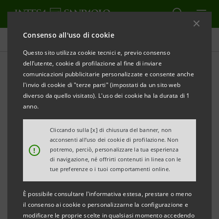
Consenso all'uso di cookie
Comunicati stampa
Questo sito utilizza cookie tecnici e, previo consenso
dell’utente, cookie di profilazione al fine di inviare
STAMPA
AGGIORNA
comunicazioni pubblicitarie personalizzate e consente anche
l'invio di cookie di "terze parti" (impostati da un sito web
Milano, 24 settembre 2002
diverso da quello visitato). L'uso dei cookie ha la durata di 1
anno.
Il Consiglio di amministrazione della Banca di Trento e
Cliccando sulla [x] di chiusura del banner, non
Bolzano (Gruppo IntesaBci), riunitosi sotto la
acconsenti all’uso dei cookie di profilazione. Non
presidenza di Claudio Dematté, ha esaminato la
!
potremo, perciò, personalizzare la tua esperienza
di navigazione, né offrirti contenuti in linea con le
relazione semestrale al 30 giugno 2002 che ha
tue preferenze o i tuoi comportamenti online.
evidenziato risultati positivi sia nei volumi
intermediati sia nell’utile netto conseguito pari a 5,1
È possibile consultare l'informativa estesa, prestare o meno
il consenso ai cookie o personalizzarne la configurazione e
milioni di euro, con un livello di redditività allineato al
modificare le proprie scelte in qualsiasi momento accedendo