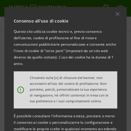
Consenso all'uso di cookie
Comunicati stampa
Questo sito utilizza cookie tecnici e, previo consenso
dell’utente, cookie di profilazione al fine di inviare
STAMPA
AGGIORNA
comunicazioni pubblicitarie personalizzate e consente anche
l'invio di cookie di "terze parti" (impostati da un sito web
Milano, 06 novembre 2002
diverso da quello visitato). L'uso dei cookie ha la durata di 1
anno.
In merito alle dichiarazioni rilasciate ieri nel corso di
Cliccando sulla [x] di chiusura del banner, non
una conferenza stampa dal segretario regionale
acconsenti all’uso dei cookie di profilazione. Non
lombardo della Fisac Cgil e riportate oggi da vari
!
potremo, perciò, personalizzare la tua esperienza
di navigazione, né offrirti contenuti in linea con le
organi di stampa, IntesaBci è costretta a precisare
tue preferenze o i tuoi comportamenti online.
quanto segue.
Non trova alcun riscontro da parte dell’azienda la
È possibile consultare l'informativa estesa, prestare o meno
cifra di 8.764 “esuberi” ed è destituita di ogni
il consenso ai cookie o personalizzarne la configurazione e
modificare le proprie scelte in qualsiasi momento accedendo
fondamento anche la percentuale del 40% riferita alla