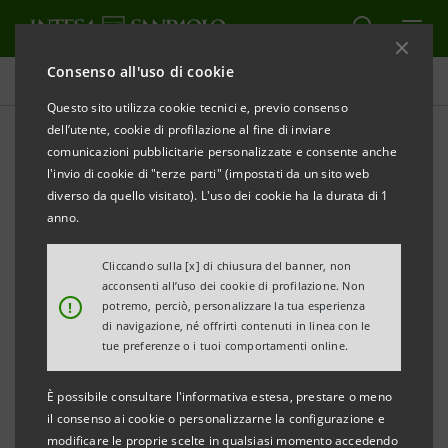
Consenso all'uso di cookie
Comunicati stampa
Questo sito utilizza cookie tecnici e, previo consenso
dell’utente, cookie di profilazione al fine di inviare
STAMPA
AGGIORNA
comunicazioni pubblicitarie personalizzate e consente anche
l'invio di cookie di "terze parti" (impostati da un sito web
Milano, 30 dicembre 2002
diverso da quello visitato). L'uso dei cookie ha la durata di 1
anno.
Il Gruppo IntesaBci realizza una plusvalenza di circa
Cliccando sulla [x] di chiusura del banner, non
70 milioni di euro dalla cessione da parte di IntesaBci
acconsenti all’uso dei cookie di profilazione. Non
S.p.A. - ad una banca americana - di un bond emesso
!
potremo, perciò, personalizzare la tua esperienza
di navigazione, né offrirti contenuti in linea con le
dalla propria controllata lussemburghese PEI, cui è
tue preferenze o i tuoi comportamenti online.
stata ceduta la quota del 10,7 % del capitale detenuta
in ItalenergiaBis (IEB).
È possibile consultare l'informativa estesa, prestare o meno
il consenso ai cookie o personalizzarne la configurazione e
modificare le proprie scelte in qualsiasi momento accedendo