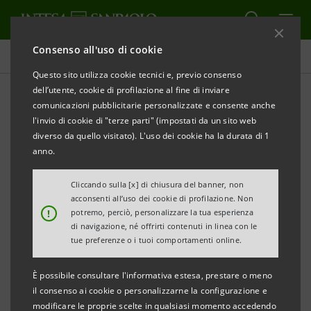
Consenso all'uso di cookie
Comunicati stampa
Questo sito utilizza cookie tecnici e, previo consenso
dell’utente, cookie di profilazione al fine di inviare
STAMPA
AGGIORNA
comunicazioni pubblicitarie personalizzate e consente anche
l'invio di cookie di "terze parti" (impostati da un sito web
Milano, 23 dicembre 2002
diverso da quello visitato). L'uso dei cookie ha la durata di 1
anno.
IntesaBci, nell’ambito del programma di
securitisation
previsto nel Piano d’Impresa 2003-2005, ha
Cliccando sulla [x] di chiusura del banner, non
acconsenti all’uso dei cookie di profilazione. Non
completato la prima fase di un’operazione di
!
potremo, perciò, personalizzare la tua esperienza
cartolarizzazione, con la cessione pro soluto di un
di navigazione, né offrirti contenuti in linea con le
tue preferenze o i tuoi comportamenti online.
portafoglio di mutui fondiari residenziali
performing
alla società veicolo
IntesaBci
Sec2 S.r.l.
.
È possibile consultare l'informativa estesa, prestare o meno
il consenso ai cookie o personalizzarne la configurazione e
L’operazione, strutturata da IntesaBci in qualità di
modificare le proprie scelte in qualsiasi momento accedendo