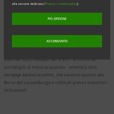
alla sezione dedicata (
Privacy
-
Cookie policy
).
Sole Arranger
, riguarda un portafoglio costituito da
circa 67.000 pratiche di mutui fondiari
in bonis,
che ha
PIÙ OPZIONI
un valore di libro di € 2.026 milioni. La cessione
comporta una plusvalenza di circa € 80 milioni per il
Gruppo IntesaBci.
ACCONSENTO
Nella seconda fase dell’operazione, prevista nei primi
mesi del 2003,
IntesaBci
Sec. 2 S.r.l.
- a fronte del
portafoglio di mutui acquistato - emetterà titoli
mortgage-backed securities,
che saranno quotati alla
Borsa del Lussemburgo e collocati presso investitori
istituzionali.