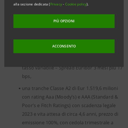
seguito i termini indicativi:
alla sezione dedicata (
Privacy
-
Cookie policy
).
PIÙ OPZIONI
una tranche Classe A1 di Eur 405 milioni con
rating Aaa (Moody’s) e AAA (Standard &
Poor’s e Fitch Ratings) con scadenza legale
ACCONSENTO
2023 e vita attesa di circa 1,5 anni, prezzo di
emissione 100%, con cedola trimestrale a
tasso variabile – Spread Euribor 3 mesi più 17
bps,
una tranche Classe A2 di Eur 1.519,6 milioni
con rating Aaa (Moody’s) e AAA (Standard &
Poor’s e Fitch Ratings) con scadenza legale
2023 e vita attesa di circa 4,6 anni, prezzo di
emissione 100%, con cedola trimestrale a