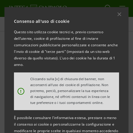
Consenso all'uso di cookie
Comunicati stampa
Questo sito utilizza cookie tecnici e, previo consenso
dell’utente, cookie di profilazione al fine di inviare
STAMPA
AGGIORNA
comunicazioni pubblicitarie personalizzate e consente anche
l'invio di cookie di "terze parti" (impostati da un sito web
Milano, 24 febbraio 2003
diverso da quello visitato). L'uso dei cookie ha la durata di 1
anno.
Banca Intesa si propone sui mercati internazionali
Cliccando sulla [x] di chiusura del banner, non
con una securitisation di mutui ipotecari residenziali
acconsenti all’uso dei cookie di profilazione. Non
“in bonis” per un totale di Euro 2.026.000.000.
!
potremo, perciò, personalizzare la tua esperienza
di navigazione, né offrirti contenuti in linea con le
L’operazione, strutturata da Intesa come Sole
tue preferenze o i tuoi comportamenti online.
Arranger e collocata da Caboto IntesaBci, Crédit
Agricole e Morgan Stanley (Lead Managers e
È possibile consultare l'informativa estesa, prestare o meno
il consenso ai cookie o personalizzarne la configurazione e
Bookrunners) si articolerà in quattro tranche. Qui di
modificare le proprie scelte in qualsiasi momento accedendo