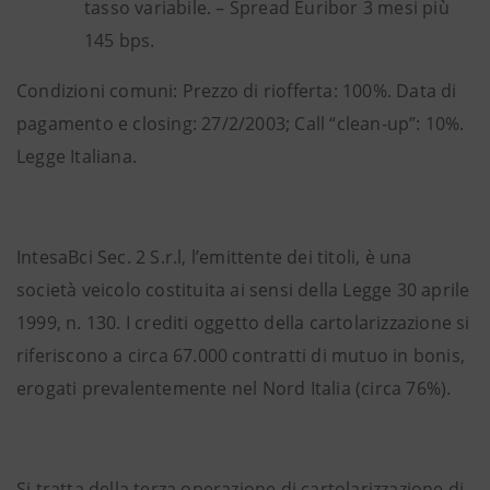
tasso variabile. – Spread Euribor 3 mesi più
145 bps.
Condizioni comuni: Prezzo di riofferta: 100%. Data di
pagamento e closing: 27/2/2003; Call “clean-up”: 10%.
Legge Italiana.
IntesaBci Sec. 2 S.r.l, l’emittente dei titoli, è una
società veicolo costituita ai sensi della Legge 30 aprile
1999, n. 130. I crediti oggetto della cartolarizzazione si
riferiscono a circa 67.000 contratti di mutuo in bonis,
erogati prevalentemente nel Nord Italia (circa 76%).
Si tratta della terza operazione di cartolarizzazione di