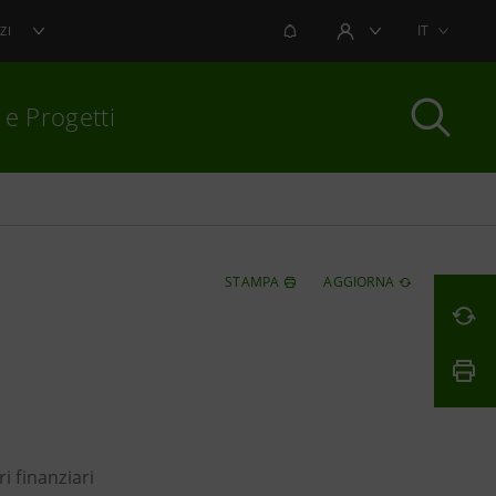
NOTIFICHE
IT
ZI
AREA UTENTE
 e Progetti
per chiudere
STAMPA
AGGIORNA
i finanziari