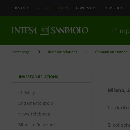
CHI SIAMO
INVESTOR RELATIONS
GOVERNANCE
NEWSROOM
L’ Im
Homepage
Investor relations
Comunicati stampa
INVESTOR RELATIONS
Milano, 2
IR Policy
Andamento titolo
Conferito
News Teleborsa
Bilanci e Relazioni
Si colloch