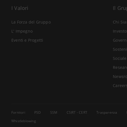
I Valori
Il Gr
La Forza del Gruppo
Chi Si
L' Impegno
Investo
Eventi e Progetti
Govern
Sosteni
Sociale
Resear
Newsr
Career
Fornitori
PSD
SSM
CSIRT - CERT
Trasparenza
Whistleblowing