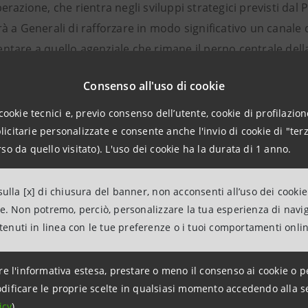
razione, che rientra negli sviluppi strategici previsti dal
 a Generali di rafforzare in modo significativo un canale d
are a quello agenziale che rimane il perno centrale della 
dare un forte incremento all’attività del Gruppo nel settore
Consenso all'uso di cookie
lla Previdenza complementare.
cookie tecnici e, previo consenso dell’utente, cookie di profilazione
citarie personalizzate e consente anche l'invio di cookie di "terz
so da quello visitato). L'uso dei cookie ha la durata di 1 anno.
 partnership strategica, il Gruppo Intesa consegue il dupli
e dei Personal Financial Services e di avvalersi di un cana
ulla [x] di chiusura del banner, non acconsenti all’uso dei cookie
da significative economie di scala.
ne. Non potremo, perciò, personalizzare la tua esperienza di navi
ntenuti in linea con le tue preferenze o i tuoi comportamenti onli
delle caratteristiche delle reti coinvolte nell’operazione, l
re l'informativa estesa, prestare o meno il consenso ai cookie o p
clientela medio-alta che necessita, specialmente nelle condiz
dificare le proprie scelte in qualsiasi momento accedendo alla s
nza e di una consulenza molto qualificata e personalizzata
icy
).