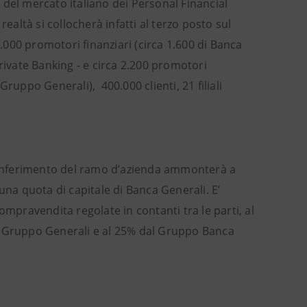
i del mercato italiano dei Personal Financial
 realtà si collocherà infatti al terzo posto sul
5.000 promotori finanziari (circa 1.600 di Banca
rivate Banking - e circa 2.200 promotori
ruppo Generali), 400.000 clienti, 21 filiali
onferimento del ramo d’azienda ammonterà a
una quota di capitale di Banca Generali. E’
ompravendita regolate in contanti tra le parti, al
l Gruppo Generali e al 25% dal Gruppo Banca