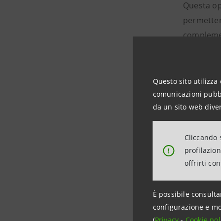
Questa ope
permetterà
complement
quindi di 
quello de
Questo sito utilizza 
comunicazioni pubbli
da un sito web diver
Con questa
nel settor
Cliccando s
critica e 
profilazio
!
offrirti co
Alla luce 
È possibile consulta
fascia di 
configurazione e mo
un’assiste
(
Privacy
-
Cookie pol