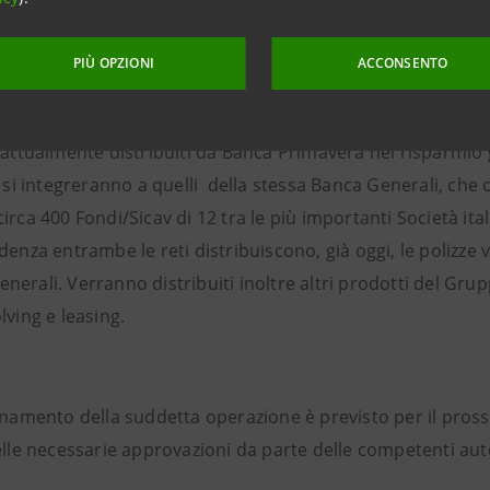
i (risparmio gestito, polizze vita, titoli e liquidità).
PIÙ OPZIONI
ACCONSENTO
erali, guidata dall’AD Giorgio Girelli, offrirà una nuova 
i attualmente distribuiti da Banca Primavera nel risparmio 
e si integreranno a quelli della stessa Banca Generali, che o
rca 400 Fondi/Sicav di 12 tra le più importanti Società ital
denza entrambe le reti distribuiscono, già oggi, le polizze v
erali. Verranno distribuiti inoltre altri prodotti del Grup
lving e leasing.
ionamento della suddetta operazione è previsto per il pros
elle necessarie approvazioni da parte delle competenti aut