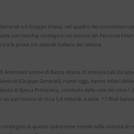
Generali e il Gruppo Intesa, nel quadro dei consolidati ra
nte partnership strategica nel settore dei Personal Financ
 tra le prime tre aziende italiane del settore.
 di Amministrazione di Banca Intesa, di Intesa e.Lab (Grup
enerali (Gruppo Generali), riuniti oggi, hanno infatti deli
enda di Banca Primavera, costituito dalla rete dei circa 1
 un patrimonio di circa 5,4 miliardi, e dalle 17 filiali ban
o strategico di questa operazione risiede nella volontà di