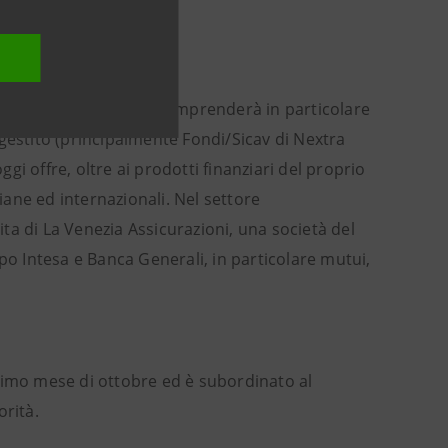
gamma di prodotti che comprenderà in particolare
gestito (principalmente Fondi/Sicav di Nextra
ggi offre, oltre ai prodotti finanziari del proprio
iane ed internazionali. Nel settore
ita di La Venezia Assicurazioni, una società del
po Intesa e Banca Generali, in particolare mutui,
simo mese di ottobre ed è subordinato al
orità.