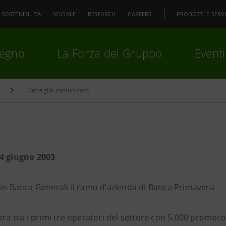
SOSTENIBILITÀ
SOCIALE
RESEARCH
CAREERS
PRODOTTI E SERVI
pegno
La Forza del Gruppo
Eventi
Dettaglio comunicato
premi
Invio
per cercare o
ESC
4 giugno 2003
 in Banca Generali il ramo d’azienda di Banca Primavera
erà tra i primi tre operatori del settore con 5.000 promotor