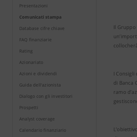
Presentazioni
Comunicati stampa
Il Gruppo 
Database cifre chiave
un’importa
FAQ finanziarie
collocherà
Rating
Azionariato
I Consigli
Azioni e dividendi
di Banca G
Guida dell'azionista
ramo d’azi
Dialogo con gli investitori
gestiscono
Prospetti
Analyst coverage
L’obiettiv
Calendario finanziario