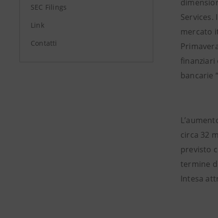
dimensioni
SEC Filings
Services. 
Link
mercato it
Contatti
Primavera,
finanziari
bancarie “
L’aumento
circa 32 m
previsto c
termine d
Intesa at