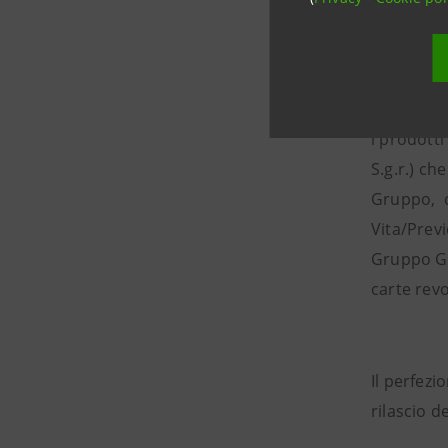
investiment
Banca Gen
i prodott
S.g.r.) ch
Gruppo, ci
Vita/Previ
Gruppo Gen
carte revo
Il perfez
rilascio d