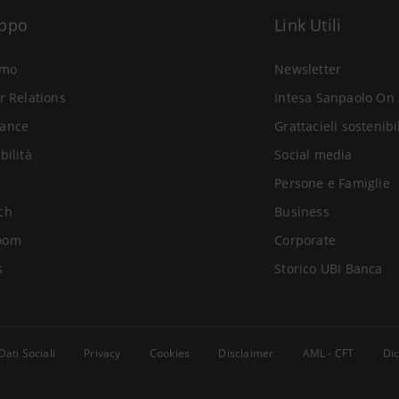
uppo
Link Utili
amo
Newsletter
r Relations
Intesa Sanpaolo On 
ance
Grattacieli sostenibi
bilità
Social media
Persone e Famiglie
ch
Business
oom
Corporate
s
Storico UBI Banca
Dati Sociali
Privacy
Cookies
Disclaimer
AML - CFT
Dic