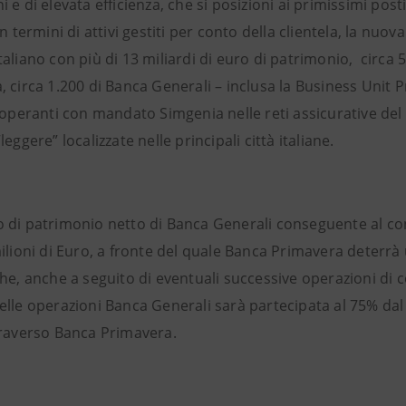
 e di elevata efficienza, che si posizioni ai primissimi post
In termini di attivi gestiti per conto della clientela, la nuova
aliano con più di 13 miliardi di euro di patrimonio, circa 
 circa 1.200 di Banca Generali – inclusa la Business Unit P
 operanti con mandato Simgenia nelle reti assicurative del G
leggere” localizzate nelle principali città italiane.
 di patrimonio netto di Banca Generali conseguente al c
ilioni di Euro, a fronte del quale Banca Primavera deterrà 
he, anche a seguito di eventuali successive operazioni di c
elle operazioni Banca Generali sarà partecipata al 75% da
traverso Banca Primavera.