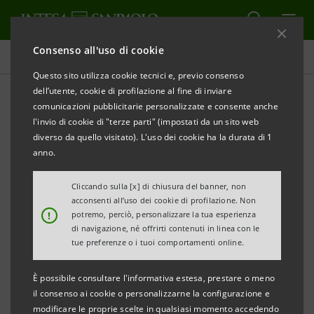
Consenso all'uso di cookie
Comunicati stampa
Questo sito utilizza cookie tecnici e, previo consenso
dell’utente, cookie di profilazione al fine di inviare
STAMPA
AGGIORNA
comunicazioni pubblicitarie personalizzate e consente anche
l'invio di cookie di "terze parti" (impostati da un sito web
Milano, 05 febbraio 2004
diverso da quello visitato). L'uso dei cookie ha la durata di 1
anno.
Banca Intesa è stata premiata dalla prestigiosa rivista
Cliccando sulla [x] di chiusura del banner, non
londinese International Securitisation Report
acconsenti all’uso dei cookie di profilazione. Non
(Gruppo Thomson Financial) con il riconoscimento di
!
potremo, perciò, personalizzare la tua esperienza
di navigazione, né offrirti contenuti in linea con le
“Deal of the Year MBS (exUK)” per l’operazione di
tue preferenze o i tuoi comportamenti online.
cartolarizzazione “IntesaBci Sec. 2” conclusa nel
Febbraio 2003.
È possibile consultare l'informativa estesa, prestare o meno
il consenso ai cookie o personalizzarne la configurazione e
modificare le proprie scelte in qualsiasi momento accedendo
I premi della rivista ISR sono suddivisi per area