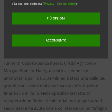
alla sezione dedicata (
Privacy
-
Cookie policy
).
geografica (Internazionale, Asia, Europa e Nord
America) e per tipologia di operazione (ABS, MBS,
PIÙ OPZIONI
CDO). I vincitori vengono individuati attraverso un
sondaggio on-line condotto presso tutti i principali
attori del settore.
ACCONSENTO
L’operazione ha avuto nel ruolo di “sole arranger”
Banca Intesa e come “lead managers” e “book-
runners” Caboto-Banca Intesa, Crédit Agricole e
Morgan Stanley. Ha riguardato asset per un
ammontare pari a € 2,03 mld ed è stata una delle più
grandi transazioni mai concluse da un’istituzione
finanziaria in Italia. Nello specifico si tratta di
un’operazione Rmbs (residential mortgage backed
securities) e ha avuto come collaterale un portafoglio