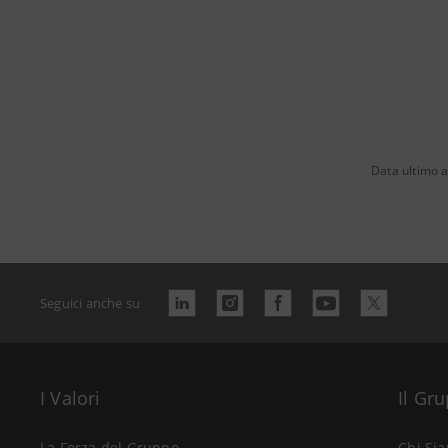
Data ultimo 
Seguici anche su
I Valori
Il Gr
La Forza del Gruppo
Chi Si