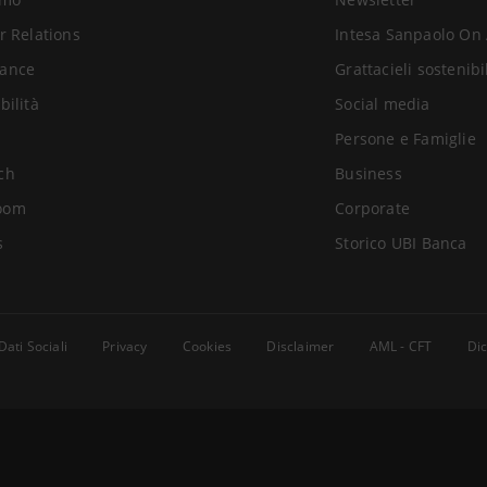
r Relations
Intesa Sanpaolo On 
ance
Grattacieli sostenibi
bilità
Social media
Persone e Famiglie
ch
Business
oom
Corporate
s
Storico UBI Banca
Dati Sociali
Privacy
Cookies
Disclaimer
AML - CFT
Dic