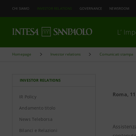
CHI SIAMO
INVESTOR RELATIONS
GOVERNANCE
NEWSROOM
L’ Im
Homepage
Investor relations
Comunicati stampa
INVESTOR RELATIONS
Roma, 11
IR Policy
Andamento titolo
News Teleborsa
Assistenza
Bilanci e Relazioni
contenuto 