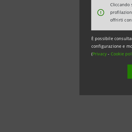
per l’inno
Cliccando s
di integra
profilazio
!
di sostene
offrirti co
Sono prev
competitiv
È possibile consulta
agevolazio
configurazione e mo
legge Saba
(
Privacy
-
Cookie pol
partecipat
una partec
Intesa Med
verranno 