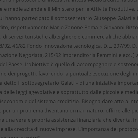
le e medie aziende e il Ministero per le Attività Produttive.
ui hanno partecipato il sottosegretario Giuseppe Galati e i
ito, rispettivamente Mario Zanone Poma e Giovanni Bizzozz
i, di servizi turistiche alberghiere e commerciali che abbia
88/92, 46/82 Fondo innovazione tecnologica, D.L. 297/99, D.
zione Negoziata, 215/92 Imprenditoria Femminile ecc. ) a f
del Paese. L’obiettivo è quello di accompagnare e sostener
one dei progetti, favorendo la puntuale esecuzione degli in
ha detto il sottosegretario Galati – di una iniziativa impor
 delle leggi agevolative e soprattutto dalle piccole e medi
diseconomie del sistema creditizio. Bisogna dare atto a In
e per un problema diventano ormai maturo: offrire alle pic
a una vera e propria assistenza finanziaria che diventa, in 
e alla crescita di nuove imprese. L’importanza del protoco