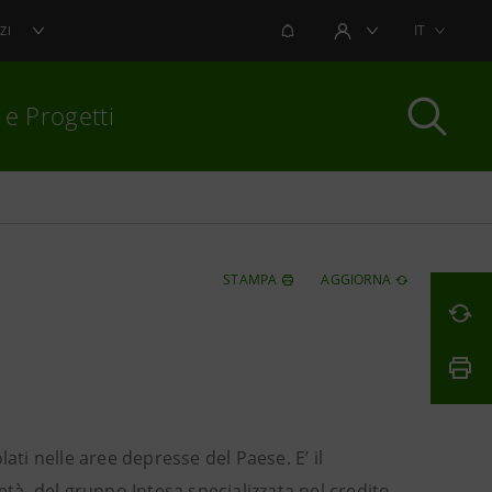
NOTIFICHE
IT
ZI
AREA UTENTE
 e Progetti
per chiudere
STAMPA
AGGIORNA
ati nelle aree depresse del Paese. E’ il
età del gruppo Intesa specializzata nel credito