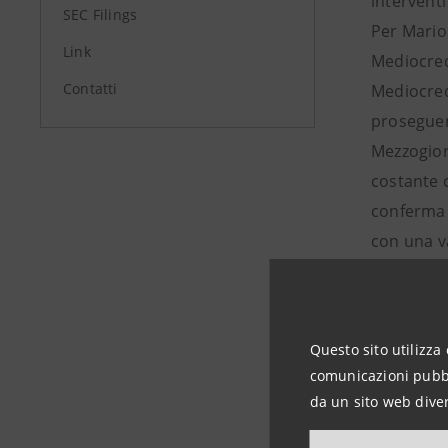
interventi
SEC Filings
Per Mario 
Link
Mediocredi
Contatti
Mediocredi
proseguen
Mezzogiorn
costante c
conferma e
con una v
sviluppato
valutazio
Intesa Me
Questo sito utilizza 
l’anticipa
comunicazioni pubbli
la parzial
da un sito web diver
di nuove 