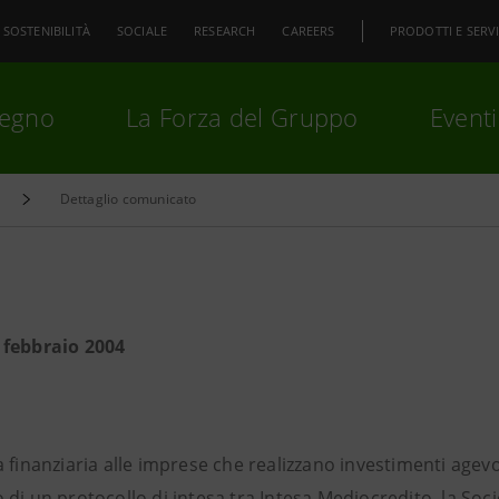
SOSTENIBILITÀ
SOCIALE
RESEARCH
CAREERS
PRODOTTI E SERVI
pegno
La Forza del Gruppo
Eventi
Dettaglio comunicato
premi
Invio
per cercare o
ESC
 febbraio 2004
 finanziaria alle imprese che realizzano investimenti agevol
di un protocollo di intesa tra Intesa Mediocredito, la Soci