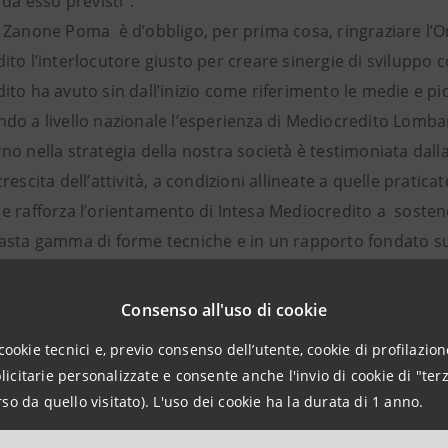
 da esso previsti”.
Zanone Poma è d’obbligo, per prima cosa, ringraziare l’On.
to l’interlocutore giusto per creare sinergie di sviluppo co
to ha avuto sin dall’inizio come riferimento le medie e picc
do a livello nazionale l’esperienza di Mediocredito Lombar
o nella strategia della nostra società è testimoniata dalla
rescita dell’attività, a condizioni allineate a quelle pratica
 rafforza l’orientamento di Intesa Mediocredito a sostener
asta gamma di forme tecniche e in un rapporto fondato sul
 strumenti di pianificazione finanziaria, che permettono di 
ne.
Consenso all'uso di cookie
diocredito metterà a disposizione delle imprese specifici 
cookie tecnici e, previo consenso dell’utente, cookie di profilazione
zione dei contributi in conto impianti concessi dal “Minister
citarie personalizzate e consente anche l'invio di cookie di "terz
e copertura dei fabbisogni connessi alla realizzazione degli
so da quello visitato). L'uso dei cookie ha la durata di 1 anno.
iniziative imprenditoriali, programmi di ampliamento / a