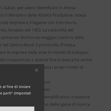
 Galati, per avere identificato in Intesa
n il Ministero delle Attività Produttive. Intesa
ole imprese e il legame con il territorio,
do, fondato nel 1953. La centralità del
 presenza diretta nei maggiori centri e dalla
te nel Centro-Nord. Il protocollo d’intesa
e le imprese delle aree in ritardo di sviluppo,
la trasparenza: a questo fine la banca ha anche
condividere con l’impresa i propri criteri di
prodotti che consentiranno
 al fine di inviare
o delle Attività Produttive;
e parti" (impostati
 investimenti (a titolo esemplificativo: creazione
mmodernamento, sostegno delle spese di ricerca