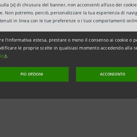
vazione tecnologica) per la parte non coperta dai contribut
ulla [x] di chiusura del banner, non acconsenti all’uso dei cookie
re i fabbisogni di circolante e/o ripristinare la liquidità azi
ne. Non potremo, perciò, personalizzare la tua esperienza di navi
re finanziariamente i soci promotori impegnati nell’effettu
ntenuti in linea con le tue preferenze o i tuoi comportamenti onli
iste diverse forme tecniche, dal prefinanziamento a finan
e e negoziabili sulla base delle esigenze finanziarie dell’i
re l'informativa estesa, prestare o meno il consenso ai cookie o p
ni sarà inoltre possibile accedere anche allo sconto pro-so
dificare le proprie scelte in qualsiasi momento accedendo alla s
tini. E’ infine prevista la possibilità di concedere finanzia
icy
).
ivo, che costituisce un’anticipazione dell’apporto di capit
ipazione all’utile netto di esercizio.
PIÙ OPZIONI
ACCONSENTO
iocredito e il Ministero delle Attività Produttive hanno c
sottoposte preventivamente tutte le richieste avanzate da