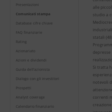
Presentazioni
alle picco
Comunicati stampa
studio a c
Mediocred
Database cifre chiave
industrial
FAQ finanziarie
statali (4
Rating
Programma
Azionariato
depresse 
realizzazi
Azioni e dividendi
Si tratta 
Guida dell'azionista
esperienza
Dialogo con gli investitori
notevoli 
Prospetti
attenzion
correnti m
Analyst coverage
creazione 
Calendario finanziario