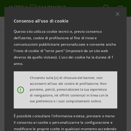
Consenso all'uso di cookie
Comunicati stampa
Questo sito utilizza cookie tecnici e, previo consenso
dell’utente, cookie di profilazione al fine di inviare
STAMPA
AGGIORNA
comunicazioni pubblicitarie personalizzate e consente anche
l'invio di cookie di "terze parti" (impostati da un sito web
Milano, 29 marzo 2004
diverso da quello visitato). L'uso dei cookie ha la durata di 1
anno.
Banca Intesa e BNP Paribas hanno firmato oggi
Cliccando sulla [x] di chiusura del banner, non
acconsenti all’uso dei cookie di profilazione. Non
l’accordo definitivo per la cessione dei rapporti
!
potremo, perciò, personalizzare la tua esperienza
relativi alla clientela ad alto reddito della filiale di
di navigazione, né offrirti contenuti in linea con le
tue preferenze o i tuoi comportamenti online.
Miami (USA) di Banque Sudameris, controllata di
Banca Intesa, a BNP Paribas Investment Services,
È possibile consultare l'informativa estesa, prestare o meno
controllata di BNP Paribas operante a Miami. Il
il consenso ai cookie o personalizzarne la configurazione e
modificare le proprie scelte in qualsiasi momento accedendo
perfezionamento dell’operazione è atteso nel terzo