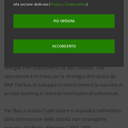
alla sezione dedicata (
Privacy
-
Cookie policy
).
trimestre 2004, subordinatamente alle necessarie
autorizzazioni.
PIÙ OPZIONI
L’operazione consiste nel trasferimento fino ad un
massimo di 700 milioni di dollari di attività della
ACCONSENTO
clientela attualmente in portafoglio di Banque
Sudameris a Miami per conto di circa 900 persone e
famiglie non statunitensi ad alto reddito. Tale
operazione è in linea con la strategia dichiarata da
BNP Paribas di sviluppare ulteriormente la sua rete di
private banking in mercati internazionali selezionati.
Per Banca Intesa l’operazione si inquadra nell’ambito
della dismissione delle attività non strategiche
prevista dal Piano d’Impresa 2003-2005.