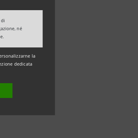
 di
gazione, né
ne.
ersonalizzarne la
ezione dedicata