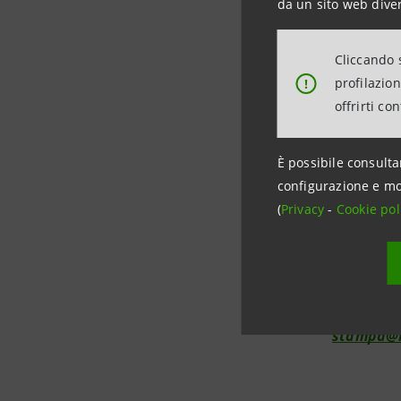
da un sito web diver
Cliccando s
profilazio
!
Investor R
offrirti co
+39.02.87
investore
È possibile consulta
configurazione e mo
(
Privacy
-
Cookie pol
Media Rela
+39.02.87
stampa@b