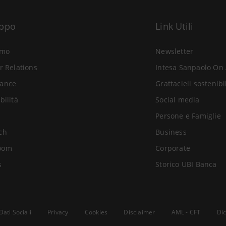
uppo
Link Utili
amo
Newsletter
r Relations
Intesa Sanpaolo On 
ance
Grattacieli sostenibi
bilità
Social media
Persone e Famiglie
ch
Business
oom
Corporate
s
Storico UBI Banca
Dati Sociali
Privacy
Cookies
Disclaimer
AML - CFT
Dic