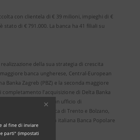
olta con clientela di € 39 milioni, impieghi di €
è stato di € 791.000. La banca ha 41 filiali su
alizzazione della sua strategia di crescita
ta maggiore banca ungherese, Central-European
dna Banka Zagreb (PBZ) e la seconda maggiore
i completamento l’acquisizione di Delta Banka
O Banca Intesa e con un ufficio di
controllata italiana Banca di Trento e Bolzano,
attività della controllata italiana Banca Popolare
 al fine di inviare
e parti" (impostati