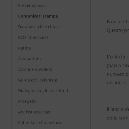
Presentazioni
Comunicati stampa
Banca Int
Database cifre chiave
Questo pr
FAQ finanziarie
Rating
L’offerta 
Azionariato
(pari a ci
Azioni e dividendi
numero di 
Guida dell'azionista
decidere,
Dialogo con gli investitori
Prospetti
Il lancio 
Analyst coverage
della comp
Calendario finanziario