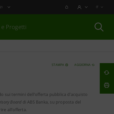
NOTIFICHE
IT
ZI
AREA UTENTE
 e Progetti
per chiudere
STAMPA
AGGIORNA
 sui termini dell’offerta pubblica d’acquisto
visory Board
di ABS Banka, su proposta del
re all’offerta.