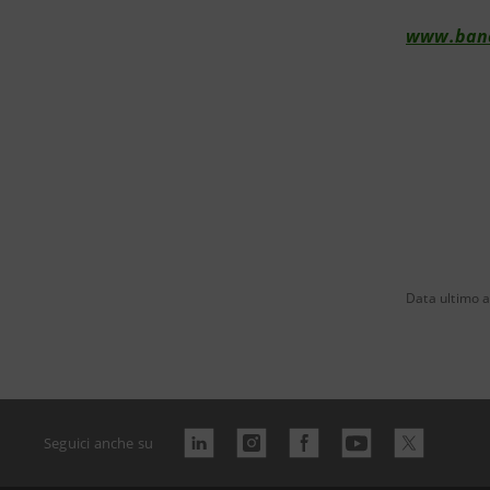
www.banc
Data ultimo 
Seguici anche su