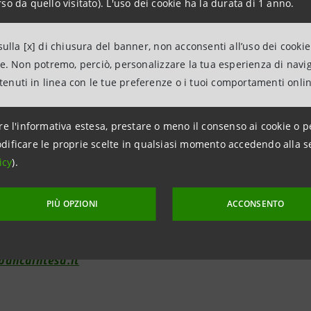
so da quello visitato). L'uso dei cookie ha la durata di 1 anno.
ulla [x] di chiusura del banner, non acconsenti all’uso dei cookie
ne. Non potremo, perciò, personalizzare la tua esperienza di navi
elations
ntenuti in linea con le tue preferenze o i tuoi comportamenti onli
943180
lations@bancaintesa.it
re l'informativa estesa, prestare o meno il consenso ai cookie o p
dificare le proprie scelte in qualsiasi momento accedendo alla s
icy
).
PIÙ OPZIONI
ACCONSENTO
tions
963531
ancaintesa.it