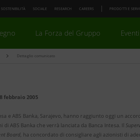
SOSTENIBILITÀ
SOCIALE
RESEARCH
CAREERS
PRODOTTI E SERVI
pegno
La Forza del Gruppo
Eventi
Dettaglio comunicato
premi
Invio
per cercare o
ESC
8 febbraio 2005
esa e ABS Banka, Sarajevo, hanno raggiunto oggi un accordo
ni di ABS Banka che verrà lanciata da Banca Intesa. Il
Super
nt Board
, ha concordato di consigliare agli azionisti di aderi