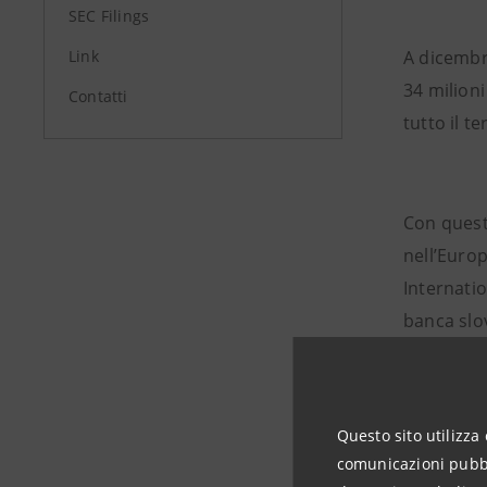
SEC Filings
Link
A dicembre
34 milioni
Contatti
tutto il t
Con quest
nell’Euro
Internati
banca slo
in Serbia
rappresent
nella Repu
Questo sito utilizza 
FriulAdria
comunicazioni pubbli