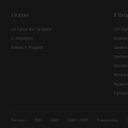
I Valori
Il Gr
La Forza del Gruppo
Chi Si
L' Impegno
Investo
Eventi e Progetti
Govern
Sosteni
Sociale
Resear
Newsr
Career
Fornitori
PSD
SSM
CSIRT - CERT
Trasparenza