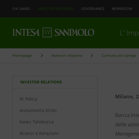
CHI SIAMO
INVESTOR RELATIONS
GOVERNANCE
NEWSROOM
L’ Im
Homepage
Investor relations
Comunicati stampa
INVESTOR RELATIONS
Milano, 2
IR Policy
Andamento titolo
Banca Int
News Teleborsa
delle azio
Bilanci e Relazioni
Manageme