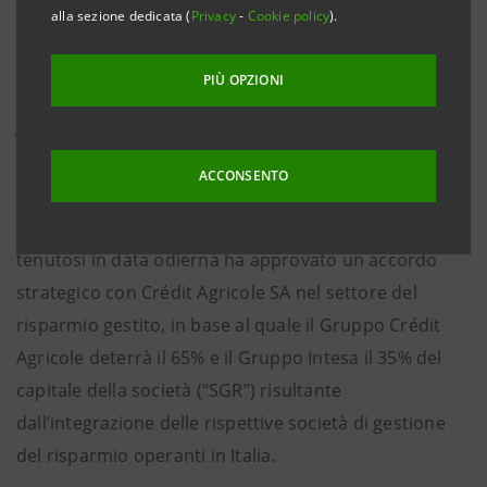
alla sezione dedicata (
Privacy
-
Cookie policy
).
euro in contanti, realizzando una plusvalenza di
circa 750 milioni;
PIÙ OPZIONI
● accordo distributivo a lungo termine e
governance
condivisa.
ACCONSENTO
Il Consiglio di Amministrazione di Banca Intesa
tenutosi in data odierna ha approvato un accordo
strategico con Crédit Agricole SA nel settore del
risparmio gestito, in base al quale il Gruppo Crédit
Agricole deterrà il 65% e il Gruppo Intesa il 35% del
capitale della società (“SGR”) risultante
dall’integrazione delle rispettive società di gestione
del risparmio operanti in Italia.