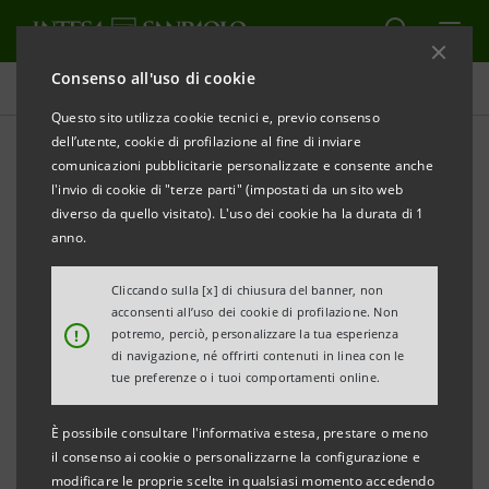
Consenso all'uso di cookie
Comunicati stampa
Questo sito utilizza cookie tecnici e, previo consenso
dell’utente, cookie di profilazione al fine di inviare
STAMPA
AGGIORNA
comunicazioni pubblicitarie personalizzate e consente anche
l'invio di cookie di "terze parti" (impostati da un sito web
Milano, 30 maggio 2005
diverso da quello visitato). L'uso dei cookie ha la durata di 1
anno.
Cliccando sulla [x] di chiusura del banner, non
acconsenti all’uso dei cookie di profilazione. Non
● Crédit Agricole Asset Management deterrà il
!
potremo, perciò, personalizzare la tua esperienza
65% della società risultante dall’integrazione di
di navigazione, né offrirti contenuti in linea con le
tue preferenze o i tuoi comportamenti online.
Nextra Investment Management, società di
gestione del risparmio del Gruppo Intesa, e di
È possibile consultare l'informativa estesa, prestare o meno
Crédit Agricole Asset Management Italia;
il consenso ai cookie o personalizzarne la configurazione e
modificare le proprie scelte in qualsiasi momento accedendo
● il Gruppo Intesa riceverà circa 850 milioni di