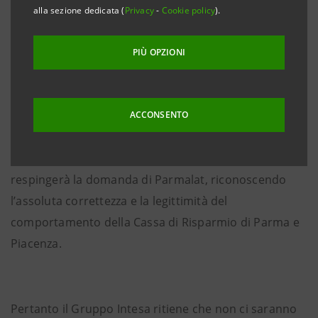
corrispondente all’ammontare delle anticipazioni
alla sezione dedicata (
Privacy
-
Cookie policy
).
complessivamente erogate a Parmalat a fronte di
RIBA nel periodo compreso tra il 31 dicembre 1999 e
PIÙ OPZIONI
la declaratoria di fallimento.
ACCONSENTO
Il Gruppo Intesa contesta in toto il fondamento della
pretesa ed è certo che l’Autorità Giudiziaria
respingerà la domanda di Parmalat, riconoscendo
l’assoluta correttezza e la legittimità del
comportamento della Cassa di Risparmio di Parma e
Piacenza.
Pertanto il Gruppo Intesa ritiene che non ci saranno