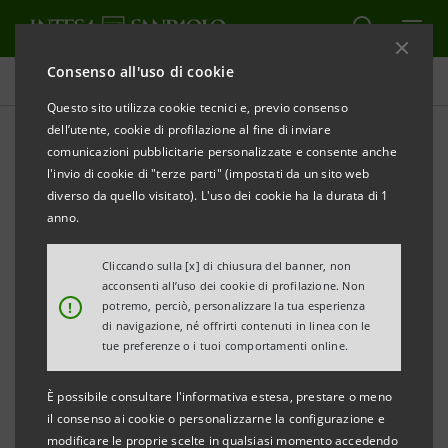
Consenso all'uso di cookie
Comunicati stampa
Questo sito utilizza cookie tecnici e, previo consenso
dell’utente, cookie di profilazione al fine di inviare
STAMPA
AGGIORNA
comunicazioni pubblicitarie personalizzate e consente anche
l'invio di cookie di "terze parti" (impostati da un sito web
Milano, 23 settembre 2005
diverso da quello visitato). L'uso dei cookie ha la durata di 1
anno.
Banca Intesa informa che alla controllata Cassa di
Cliccando sulla [x] di chiusura del banner, non
Risparmio di Parma e Piacenza il Commissario
acconsenti all’uso dei cookie di profilazione. Non
Straordinario del Gruppo Parmalat ha notificato una
!
potremo, perciò, personalizzare la tua esperienza
di navigazione, né offrirti contenuti in linea con le
citazione con la quale, a titolo di risarcimento danni
tue preferenze o i tuoi comportamenti online.
per preteso concorso all’aggravamento del dissesto
del Gruppo Parmalat, si chiede il pagamento di un
È possibile consultare l'informativa estesa, prestare o meno
il consenso ai cookie o personalizzarne la configurazione e
importo non inferiore a 700 milioni di euro,
modificare le proprie scelte in qualsiasi momento accedendo