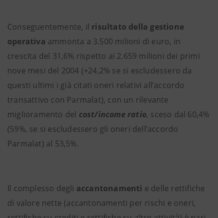
Conseguentemente, il
risultato della gestione
operativa
ammonta a 3.500 milioni di euro, in
crescita del 31,6% rispetto ai 2.659 milioni dei primi
nove mesi del 2004 (+24,2% se si escludessero da
questi ultimi i già citati oneri relativi all’accordo
transattivo con Parmalat), con un rilevante
miglioramento del
cost/income ratio
, sceso dal 60,4%
(59%, se si escludessero gli oneri dell’accordo
Parmalat) al 53,5%.
Il complesso degli
accantonamenti
e delle rettifiche
di valore nette (accantonamenti per rischi e oneri,
rettifiche su crediti e rettifiche su altre attività) è pari