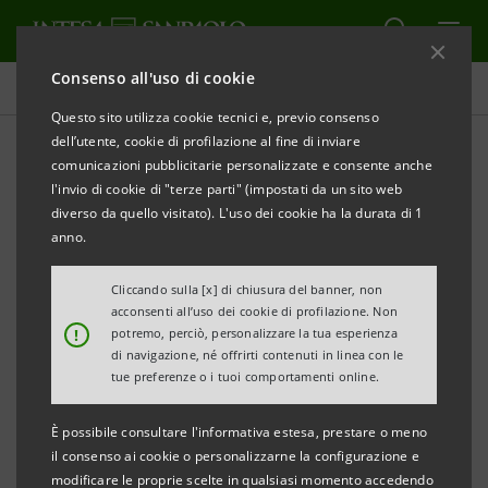
Consenso all'uso di cookie
Comunicati stampa
Questo sito utilizza cookie tecnici e, previo consenso
dell’utente, cookie di profilazione al fine di inviare
STAMPA
AGGIORNA
comunicazioni pubblicitarie personalizzate e consente anche
l'invio di cookie di "terze parti" (impostati da un sito web
Milano, 11 novembre 2005
diverso da quello visitato). L'uso dei cookie ha la durata di 1
anno.
Cliccando sulla [x] di chiusura del banner, non
acconsenti all’uso dei cookie di profilazione. Non
!
potremo, perciò, personalizzare la tua esperienza
Risultati dei primi nove mesi 2005
di navigazione, né offrirti contenuti in linea con le
raffrontati con il 2004 secondo i principi
tue preferenze o i tuoi comportamenti online.
IAS/IFRS:
È possibile consultare l'informativa estesa, prestare o meno
- utile netto a 1.845 mln. di euro, +36,3% rispetto
il consenso ai cookie o personalizzarne la configurazione e
modificare le proprie scelte in qualsiasi momento accedendo
ai 1.354 mln. dei primi nove mesi del 2004