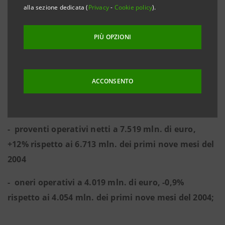
alla sezione dedicata (
Privacy
-
Cookie policy
).
- risultato corrente al lordo delle imposte a 2.936
mln. di euro, +39,2% rispetto ai 2.109 mln. dei
PIÙ OPZIONI
primi nove mesi del 2004;
- risultato della gestione operativa a 3.500 mln. di
ACCONSENTO
euro, +31,6% rispetto ai 2.659 mln. dei primi nove
mesi del 2004
- proventi operativi netti a 7.519 mln. di euro,
+12% rispetto ai 6.713 mln. dei primi nove mesi del
2004
- oneri operativi a 4.019 mln. di euro, -0,9%
rispetto ai 4.054 mln. dei primi nove mesi del 2004;