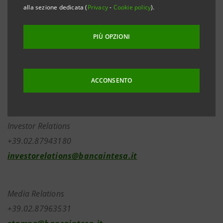
conferito il ramo d’azienda di Intesa Gestione Crediti
alla sezione dedicata (
Privacy
-
Cookie policy
).
inerente l’attività di gestione delle sofferenze. Il
Gruppo Intesa rimane azionista di Castello Gestione
PIÙ OPZIONI
Crediti con il 19% del capitale.
ACCONSENTO
Investor Relations
+39.02.87943180
investorelations@bancaintesa.it
Media Relations
+39.02.87963531