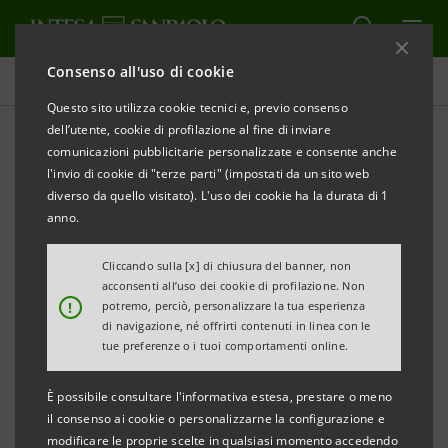
Consenso all'uso di cookie
Comunicati stampa
Questo sito utilizza cookie tecnici e, previo consenso
dell’utente, cookie di profilazione al fine di inviare
STAMPA
AGGIORNA
comunicazioni pubblicitarie personalizzate e consente anche
l'invio di cookie di "terze parti" (impostati da un sito web
Milano, 07 dicembre 2005
diverso da quello visitato). L'uso dei cookie ha la durata di 1
anno.
Banca Intesa ha perfezionato la cessione pro soluto
Cliccando sulla [x] di chiusura del banner, non
di circa 9 miliardi di euro di sofferenze lorde del
acconsenti all’uso dei cookie di profilazione. Non
Gruppo a una società costituita da Fortress e Merrill
!
potremo, perciò, personalizzare la tua esperienza
di navigazione, né offrirti contenuti in linea con le
Lynch. Allo stesso tempo, Intesa Gestione Crediti,
tue preferenze o i tuoi comportamenti online.
controllata di Banca Intesa, ha perfezionato la
vendita a Fortress e Merrill Lynch dell’81% di Castello
È possibile consultare l'informativa estesa, prestare o meno
il consenso ai cookie o personalizzarne la configurazione e
Gestione Crediti, società cui era stato in precedenza
modificare le proprie scelte in qualsiasi momento accedendo