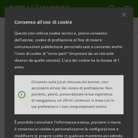
Consenso all'uso di cookie
Comunicati stampa
Questo sito utilizza cookie tecnici e, previo consenso
dell’utente, cookie di profilazione al fine di inviare
STAMPA
AGGIORNA
comunicazioni pubblicitarie personalizzate e consente anche
l'invio di cookie di "terze parti" (impostati da un sito web
Milano, 25 gennaio 2006
diverso da quello visitato). L'uso dei cookie ha la durata di 1
anno.
Banca Intesa ha lanciato oggi sui mercati
Cliccando sulla [x] di chiusura del banner, non
internazionali un’emissione obbligazionaria
acconsenti all’uso dei cookie di profilazione. Non
subordinata “Lower Tier II” per 1.500 milioni di euro
!
potremo, perciò, personalizzare la tua esperienza
di navigazione, né offrirti contenuti in linea con le
nell’ambito del programma di “Medium Term Notes”.
tue preferenze o i tuoi comportamenti online.
Si tratta di “Euro Medium Term Notes” a tasso
È possibile consultare l'informativa estesa, prestare o meno
variabile a 10 anni con opzione di rimborso anticipato
il consenso ai cookie o personalizzarne la configurazione e
modificare le proprie scelte in qualsiasi momento accedendo
esercitabile dall’emittente al 5° anno.