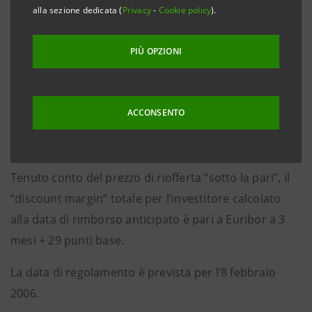
alla sezione dedicata (
Privacy
-
Cookie policy
).
La cedola trimestrale sarà pari al tasso Euribor a 3
mesi maggiorato di 25 punti base. Tale spread verrà
PIÙ OPZIONI
maggiorato di 60 punti base a partire dall’ 8 febbraio
2011 nel caso in cui l’opzione di rimborso anticipato
non venisse esercitata dall’emittente.
ACCONSENTO
Il prezzo di riofferta è stato fissato in 99,812%.
Tenuto conto del prezzo di riofferta “sotto la pari”, il
“discount margin” totale per l’investitore calcolato
alla data di rimborso anticipato è pari a Euribor a 3
mesi + 29 punti base.
La data di regolamento è prevista per l’8 febbraio
2006.