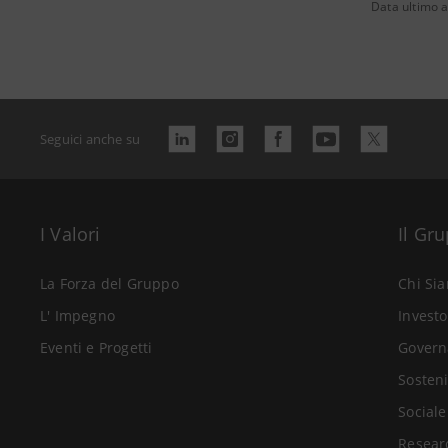
Data ultimo 
Seguici anche su
I Valori
Il Gr
La Forza del Gruppo
Chi Si
L' Impegno
Investo
Eventi e Progetti
Govern
Sosteni
Sociale
Resear