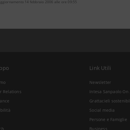
aggiornamento 14 febbraio 2006 alle ore 09:55
uppo
Link Utili
amo
Newsletter
r Relations
Intesa Sanpaolo On 
ance
Grattacieli sostenibi
bilità
Social media
Persone e Famiglie
ch
Business