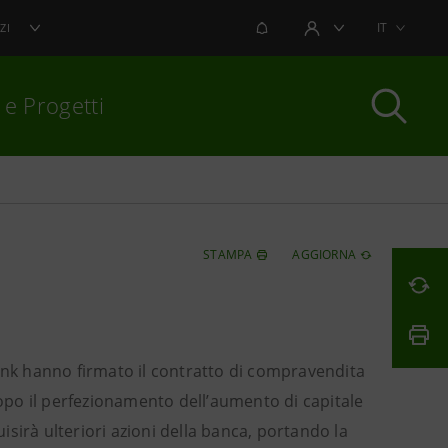
NOTIFICHE
IT
ZI
AREA UTENTE
 e Progetti
per chiudere
STAMPA
AGGIORNA
bank hanno firmato il contratto di compravendita
Dopo il perfezionamento dell’aumento di capitale
uisirà ulteriori azioni della banca, portando la