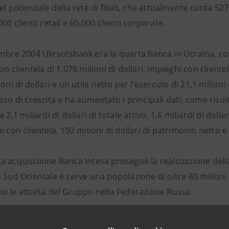
el potenziale della rete di filiali, che attualmente conta 527
000 clienti retail e 60.000 clienti corporate.
mbre 2004 Ukrsotsbank era la quarta banca in Ucraina, con u
on clientela di 1.078 milioni di dollari, impieghi con cliente
ioni di dollari e un utile netto per l’esercizio di 21,1 milion
sso di crescita e ha aumentato i principali dati, come risul
 2,1 miliardi di dollari di totale attivo, 1,6 miliardi di dollar
i con clientela, 192 milioni di dollari di patrimonio netto e 3
 acquisizione Banca Intesa prosegue la realizzazione della 
 Sud Orientale e serve una popolazione di oltre 80 milioni d
o le attività del Gruppo nella Federazione Russa.
 il Gruppo Intesa opera con la seconda maggiore banca cro