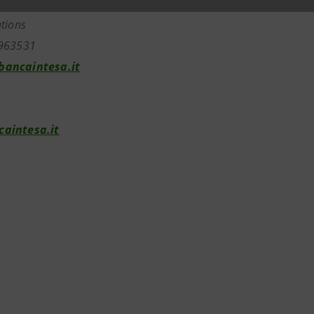
tions
963531
ancaintesa.it
aintesa.it