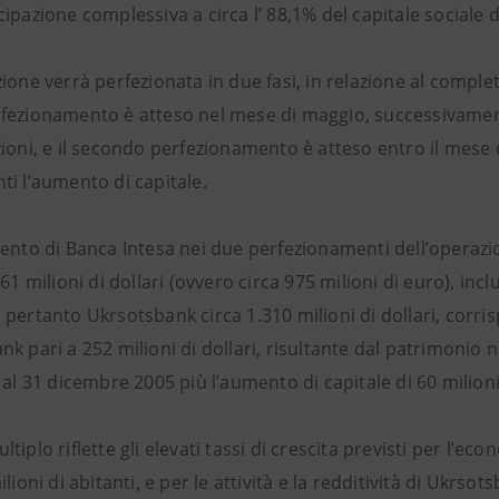
ipazione complessiva a circa l’ 88,1% del capitale sociale 
ione verrà perfezionata in due fasi, in relazione al comple
fezionamento è atteso nel mese di maggio, successivamente
ioni, e il secondo perfezionamento è atteso entro il mese 
ti l’aumento di capitale.
mento di Banca Intesa nei due perfezionamenti dell’oper
161 milioni di dollari (ovvero circa 975 milioni di euro), incl
pertanto Ukrsotsbank circa 1.310 milioni di dollari, corris
k pari a 252 milioni di dollari, risultante dal patrimonio ne
 al 31 dicembre 2005 più l’aumento di capitale di 60 milioni 
tiplo riflette gli elevati tassi di crescita previsti per l’ec
ilioni di abitanti, e per le attività e la redditività di Ukrs