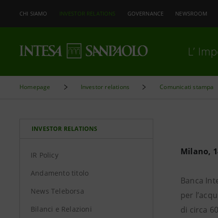
CHI SIAMO
INVESTOR RELATIONS
GOVERNANCE
NEWSROOM
L’ Im
Homepage
Investor relations
Comunicati stampa
INVESTOR RELATIONS
Milano, 1
IR Policy
Andamento titolo
Banca Int
News Teleborsa
per l’acqu
Bilanci e Relazioni
di circa 6