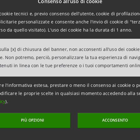
Consenso all'uso di cookie
banca slovacca, Vseobecna Uverova Banka (VUB), la seco
cookie tecnici e, previo consenso dell’utente, cookie di profilazione
esa Beograd (ex Delta Banka), e la quarta maggiore banca
citarie personalizzate e consente anche l'invio di cookie di "terz
a completando l’acquisizione di UPI Banka, quinta maggiore
so da quello visitato). L'uso dei cookie ha la durata di 1 anno.
ttivo nella Federazione Russa con KMB, una banca leader nei
Intesa, unica banca italiana con licenza operativa in Russia 
ulla [x] di chiusura del banner, non acconsenti all’uso dei cookie
tanza di Mosca. Il Gruppo è presente anche nella Repubblic
ne. Non potremo, perciò, personalizzare la tua esperienza di navi
on l’attività della controllata italiana Banca Popolare Friul
ntenuti in linea con le tue preferenze o i tuoi comportamenti onli
a.
re l'informativa estesa, prestare o meno il consenso ai cookie o p
dificare le proprie scelte in qualsiasi momento accedendo alla s
icy
).
elations
943180
PIÙ OPZIONI
ACCONSENTO
lations@bancaintesa.it