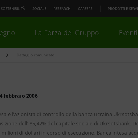
SOSTENIBILITÀ
SOCIALE
RESEARCH
CAREERS
PRODOTTI E SERVI
pegno
La Forza del Gruppo
Eventi
Dettaglio comunicato
premi
Invio
per cercare o
ESC
4 febbraio 2006
esa e l’azionista di controllo della banca ucraina Ukrsots
isizione dell’ 85,42% del capitale sociale di Ukrsotsbank. 
0 milioni di dollari in corso di esecuzione, Banca Intesa acq