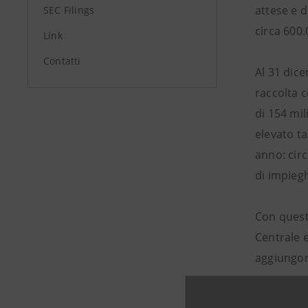
attese e d
SEC Filings
circa 600.
Link
Contatti
Al 31 dice
raccolta c
di 154 mil
elevato ta
anno: circa
di impiegh
Con questa
Centrale e
aggiungon
Nell’area