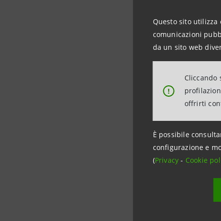
maggiore 
Questo sito utilizza 
Banca Int
comunicazioni pubbli
(CIB) e st
da un sito web diver
Intesa è a
ZAO Banca 
Cliccando s
rappresen
profilazio
!
Slovenia c
offrirti co
di Varsavi
È possibile consulta
configurazione e mo
(
Privacy
-
Cookie pol
Investor R
+39.02.87
investore