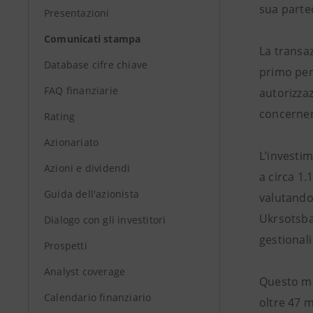
sua partec
Presentazioni
Comunicati stampa
La transaz
Database cifre chiave
primo per
FAQ finanziarie
autorizzaz
concernen
Rating
Azionariato
L’investi
Azioni e dividendi
a circa 1.
Guida dell'azionista
valutando 
Ukrsotsban
Dialogo con gli investitori
gestionali
Prospetti
Analyst coverage
Questo mul
Calendario finanziario
oltre 47 m