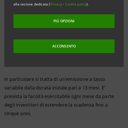
alla sezione dedicata (
Privacy
-
Cookie policy
).
Si tratta della prima emissione di
extendible notes
di
PIÙ OPZIONI
Banca Intesa, destinata ad investitori istituzionali
americani. Tale opportunità scaturisce dai recenti
alleggerimenti normativi operati da Banca d’Italia in
ACCONSENTO
materia di bilanciamento delle scadenze tra attività e
passività.
In particolare si tratta di un’emissione a tasso
variabile dalla durata iniziale pari a 13 mesi. E’
prevista la facoltà esercitabile ogni mese da parte
degli investitori di estendere la scadenza fino a
cinque anni.