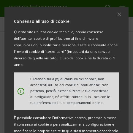
Consenso all'uso di cookie
Comunicati stampa
Questo sito utilizza cookie tecnici e, previo consenso
dell’utente, cookie di profilazione al fine di inviare
STAMPA
AGGIORNA
comunicazioni pubblicitarie personalizzate e consente anche
l'invio di cookie di "terze parti" (impostati da un sito web
Milano, 30 giugno 2006
diverso da quello visitato). L'uso dei cookie ha la durata di 1
anno.
Cliccando sulla [x] di chiusura del banner, non
acconsenti all’uso dei cookie di profilazione. Non
!
potremo, perciò, personalizzare la tua esperienza
Banca Intesa ha lanciato oggi, tramite la controllata al
di navigazione, né offrirti contenuti in linea con le
tue preferenze o i tuoi comportamenti online.
100% Intesa Bank Ireland plc, un’emissione
obbligazionaria di
extendible notes
, garantita dalla
È possibile consultare l'informativa estesa, prestare o meno
casa madre.
il consenso ai cookie o personalizzarne la configurazione e
modificare le proprie scelte in qualsiasi momento accedendo