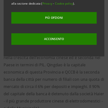
complessivo di circa 135 milioni di dollari, ovvero
alla sezione dedicata (
Privacy
-
Cookie policy
).
circa 0,34 dollari per azione di nuova emissione, pari
a 2,2 volte il book value di QCCB (pari al patrimonio
PIÙ OPZIONI
netto a fine 2006 più un aumento di capitale di circa
15 milioni di dollari da parte di azionisti locali).
ACCONSENTO
Fondata nel 1996, QCCB si trova nello Shandong, una
Provincia che sta svolgendo un ruolo importante
nella crescita dell’economia cinese ed è seconda nel
Paese in termini di PIL. Qingdao è la capitale
economica di questa Provincia e QCCB è la seconda
banca della città per numero di filiali con una quota di
mercato di circa il 6% per depositi e impieghi. Il 90%
del capitale della banca è detenuto dalla società Haier
- il più grande produttore cinese di elettrodomestici -