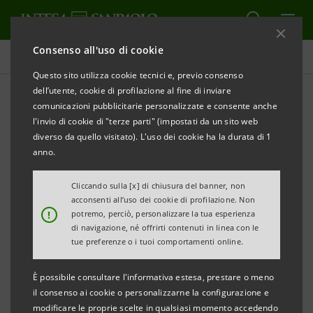
Consenso all'uso di cookie
Comunicati stampa
Questo sito utilizza cookie tecnici e, previo consenso
dell’utente, cookie di profilazione al fine di inviare
STAMPA
AGGIORNA
comunicazioni pubblicitarie personalizzate e consente anche
INTESA SANPAOLO: FIRMATO L’ACCORDO PER
l'invio di cookie di "terze parti" (impostati da un sito web
diverso da quello visitato). L'uso dei cookie ha la durata di 1
L’ACQUISIZIONE DEL 19,99% DI QINGDAO CITY
anno.
COMMERCIAL BANK IN CINA
Cliccando sulla [x] di chiusura del banner, non
acconsenti all’uso dei cookie di profilazione. Non
!
potremo, perciò, personalizzare la tua esperienza
Torino, Milano, 12 luglio 2007
– Intesa Sanpaolo ha
di navigazione, né offrirti contenuti in linea con le
firmato un accordo relativo alla sottoscrizione di un
tue preferenze o i tuoi comportamenti online.
aumento di capitale per raggiungere una
È possibile consultare l'informativa estesa, prestare o meno
partecipazione del 19,99% in Qingdao City
il consenso ai cookie o personalizzarne la configurazione e
Commercial Bank (QCCB) per un corrispettivo
modificare le proprie scelte in qualsiasi momento accedendo