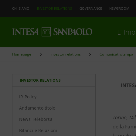
CHI SIAMO
INVESTOR RELATIONS
GOVERNANCE
NEWSROOM
L’ Im
Homepage
Investor relations
Comunicati stampa
INVESTOR RELATIONS
INTES
IR Policy
Andamento titolo
Torino, Mi
News Teleborsa
della Fami
Bilanci e Relazioni
la quale s