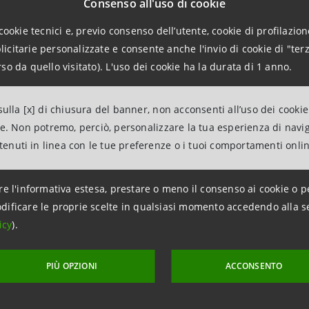
Relations
Consenso all'uso di cookie
943180
cookie tecnici e, previo consenso dell’utente, cookie di profilazione
.relations@intesasanpaolo.com
citarie personalizzate e consente anche l'invio di cookie di "terz
so da quello visitato). L'uso dei cookie ha la durata di 1 anno.
ations
963531
ulla [x] di chiusura del banner, non acconsenti all’uso dei cookie
intesasanpaolo.com
ne. Non potremo, perciò, personalizzare la tua esperienza di navi
ntenuti in linea con le tue preferenze o i tuoi comportamenti onli
esasanpaolo.com
re l'informativa estesa, prestare o meno il consenso ai cookie o p
dificare le proprie scelte in qualsiasi momento accedendo alla s
icy
).
PIÙ OPZIONI
ACCONSENTO