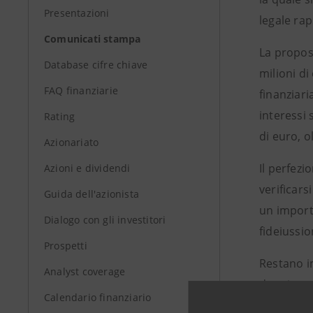
Presentazioni
legale ra
Comunicati stampa
La propos
Database cifre chiave
milioni di
FAQ finanziarie
finanziari
interessi 
Rating
di euro, ol
Azionariato
Il perfez
Azioni e dividendi
verificars
Guida dell'azionista
un importo
Dialogo con gli investitori
fideiussi
Prospetti
Restano im
Analyst coverage
danni caus
Calendario finanziario