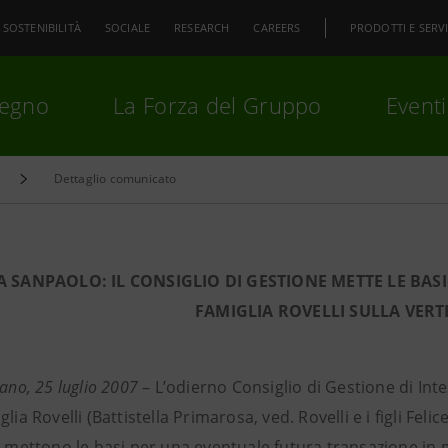
SOSTENIBILITÀ
SOCIALE
RESEARCH
CAREERS
PRODOTTI E SERVI
pegno
La Forza del Gruppo
Eventi
Dettaglio comunicato
premi
Invio
per cercare o
ESC
A SANPAOLO: IL CONSIGLIO DI GESTIONE METTE LE BAS
FAMIGLIA ROVELLI SULLA VERT
lano, 25 luglio 2007
– L’odierno Consiglio di Gestione di In
glia Rovelli (Battistella Primarosa, ved. Rovelli e i figli Fel
i mettono le basi per una eventuale futura transazione in me