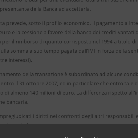
ppresentante della Banca ad accettarla.
ta prevede, sotto il profilo economico, il pagamento a Int
 euro e la cessione a favore della banca dei crediti vantati
a per il rimborso di quanto corrisposto nel 1994 a titolo di
sulla somma a suo tempo pagata dall’IMI in forza della sent
tre interessi).
ionamento della transazione è subordinato ad alcune condiz
i entro il 31 ottobre 2007, ed in particolare che entro tale
 di almeno 140 milioni di euro. La differenza rispetto all’
one bancaria.
pregiudicati i diritti nei confronti degli altri responsabili
ati dal giudice corrotto.