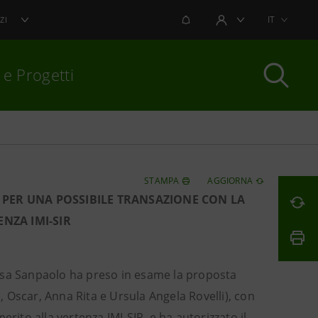
NOTIFICHE
IT
ZI
AREA UTENTE
 e Progetti
per chiudere
STAMPA
AGGIORNA
I PER UNA POSSIBILE TRANSAZIONE CON LA
ENZA IMI-SIR
tesa Sanpaolo ha preso in esame la proposta
ice, Oscar, Anna Rita e Ursula Angela Rovelli), con
rito alla vertenza IMI-SIR, e ha autorizzato il