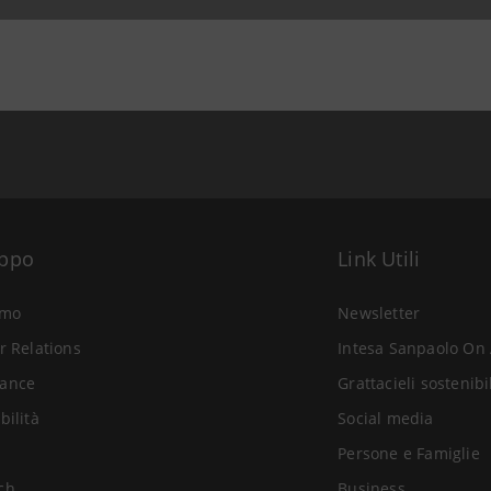
ggiornamento 25 luglio 2007 alle ore 23:41
uppo
Link Utili
amo
Newsletter
r Relations
Intesa Sanpaolo On 
ance
Grattacieli sostenibi
bilità
Social media
Persone e Famiglie
ch
Business