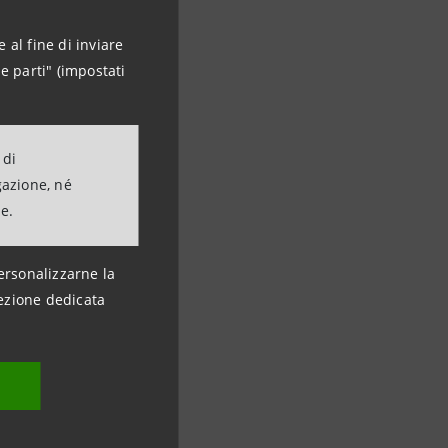
 al fine di inviare
e parti" (impostati
 di
gazione, né
ne.
ersonalizzarne la
ezione dedicata