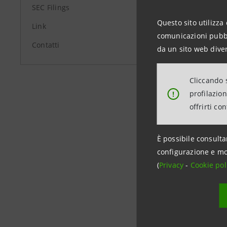
Investor 
SEC Filings
+39.02.87
Questo sito utilizza 
Link
investor
comunicazioni pubbli
Contatti
da un sito web diver
Media Rel
+39.02.87
Cliccando s
stampa@
profilazio
!
offrirti co
www.int
È possibile consulta
configurazione e mo
(
Privacy
-
Cookie pol