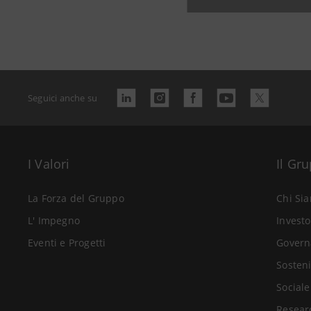
Data ultimo a
Seguici anche su
I Valori
Il Gr
La Forza del Gruppo
Chi Si
L' Impegno
Investo
Eventi e Progetti
Govern
Sosteni
Sociale
Resear