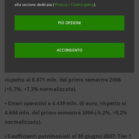
• Risultato della gestione operativa a 4.939 mln. di
alla sezione dedicata (
Privacy
-
Cookie policy
).
euro, rispetto ai 4.187 mln. del primo semestre
2006 (+18%, +15,3% normalizzato).
PIÙ OPZIONI
• Risultato corrente al lordo delle imposte a 4.122
mln. di euro, rispetto ai 3.572 mln. del primo
ACCONSENTO
semestre 2006 (+15,4%, +12,2% normalizzato).
• Proventi operativi netti a 9.378 mln. di euro,
rispetto ai 8.871 mln. del primo semestre 2006
(+5,7%, +7,3% normalizzato).
• Oneri operativi a 4.439 mln. di euro, rispetto ai
4.684 mln. del primo semestre 2006 (-5,2%, +0,2%
normalizzato).
• Coefficienti patrimoniali al 30 giugno 2007: Tier 1