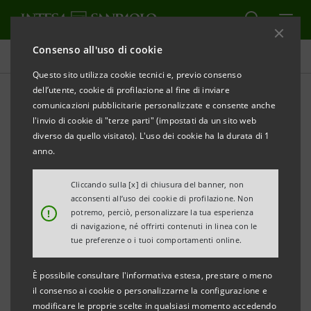
Consenso all'uso di cookie
Comunicati stampa
Questo sito utilizza cookie tecnici e, previo consenso
dell’utente, cookie di profilazione al fine di inviare
STAMPA
AGGIORNA
comunicazioni pubblicitarie personalizzate e consente anche
INTESA SANPAOLO: RISULTATI AL 30 GIUGNO 2007
l'invio di cookie di "terze parti" (impostati da un sito web
diverso da quello visitato). L'uso dei cookie ha la durata di 1
anno.
•
Utile netto consolidato del primo semestre 2007 a
oltre 5,3 miliardi di euro, con plusvalenze da
Cliccando sulla [x] di chiusura del banner, non
cessione di Cariparma e FriulAdria, rispetto a 2,6
acconsenti all’uso dei cookie di profilazione. Non
!
potremo, perciò, personalizzare la tua esperienza
miliardi del primo semestre 2006.
di navigazione, né offrirti contenuti in linea con le
tue preferenze o i tuoi comportamenti online.
• Utile netto consolidato normalizzato del primo
semestre 2007 a 2.630 mln. di euro, rispetto ai
È possibile consultare l'informativa estesa, prestare o meno
2.468 mln. del primo semestre 2006 (+6,6%).
il consenso ai cookie o personalizzarne la configurazione e
modificare le proprie scelte in qualsiasi momento accedendo