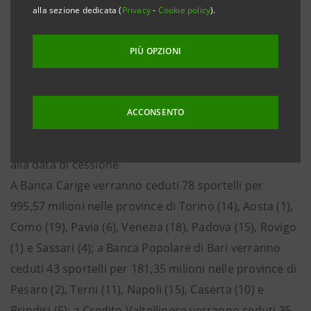
alla sezione dedicata (
Privacy
-
Cookie policy
).
Carige, Banca Popolare di Bari, Credito Valtellinese e
Veneto Banca per un corrispettivo complessivo in
PIÙ OPZIONI
contanti di 1,9 miliardi di euro, con una plusvalenza di
pari entità a conto economico consolidato. Tale
importo è soggetto a un possibile aggiustamento di
ACCONSENTO
prezzo in relazione all’effettivo ammontare della
raccolta diretta e indiretta da clientela di tali sportelli
alla data di cessione.
A Banca Carige verranno ceduti 78 sportelli per
995,57 milioni nelle province di Torino (14), Aosta (1),
Como (19), Pavia (6), Venezia (18), Padova (15), Rovigo
(1) e Sassari (4); a Banca Popolare di Bari verranno
ceduti 43 sportelli per 181,35 milioni nelle province di
Pesaro (2), Terni (11), Napoli (15), Caserta (10) e
Brindisi (5); a Credito Valtellinese verranno ceduti 35