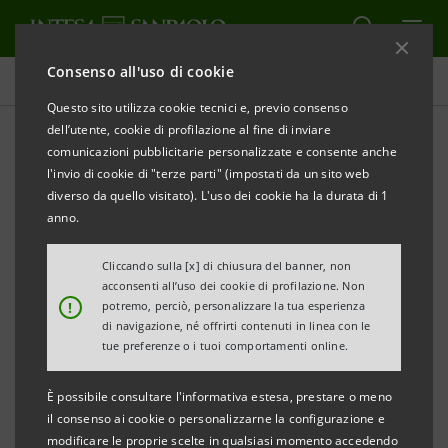
Consenso all'uso di cookie
Comunicati stampa
Questo sito utilizza cookie tecnici e, previo consenso
dell’utente, cookie di profilazione al fine di inviare
STAMPA
AGGIORNA
comunicazioni pubblicitarie personalizzate e consente anche
INTESA SANPAOLO CEDE 198 SPORTELLI A UN
l'invio di cookie di "terze parti" (impostati da un sito web
CONSORZIO DI BANCHE
diverso da quello visitato). L'uso dei cookie ha la durata di 1
anno.
Torino, Milano, 11 settembre 2007
– Il Consiglio di
Gestione di Intesa Sanpaolo, riunitosi in data odierna,
Cliccando sulla [x] di chiusura del banner, non
acconsenti all’uso dei cookie di profilazione. Non
ha dato mandato al Consigliere Delegato per
!
potremo, perciò, personalizzare la tua esperienza
finalizzare l’accordo per la cessione di 198 sportelli
di navigazione, né offrirti contenuti in linea con le
tue preferenze o i tuoi comportamenti online.
del Gruppo - in coerenza con quanto disposto
dall’Autorità Garante della Concorrenza e del Mercato
È possibile consultare l'informativa estesa, prestare o meno
“AGCM” nel provvedimento emesso in data 20
il consenso ai cookie o personalizzarne la configurazione e
modificare le proprie scelte in qualsiasi momento accedendo
dicembre 2006 - al consorzio composto da Banca