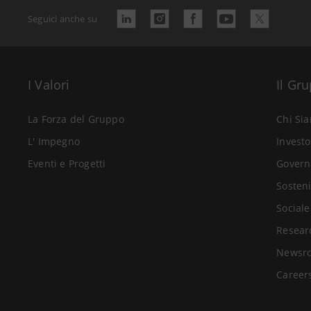
Seguici anche su
I Valori
Il Gr
La Forza del Gruppo
Chi Si
L' Impegno
Investo
Eventi e Progetti
Govern
Sosteni
Sociale
Resear
Newsr
Career