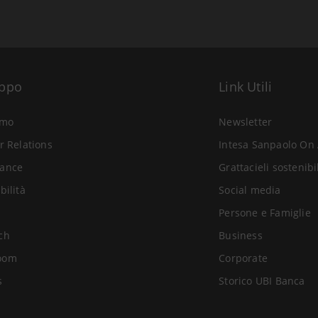
uppo
Link Utili
amo
Newsletter
r Relations
Intesa Sanpaolo On 
ance
Grattacieli sostenibi
bilità
Social media
Persone e Famiglie
ch
Business
oom
Corporate
s
Storico UBI Banca