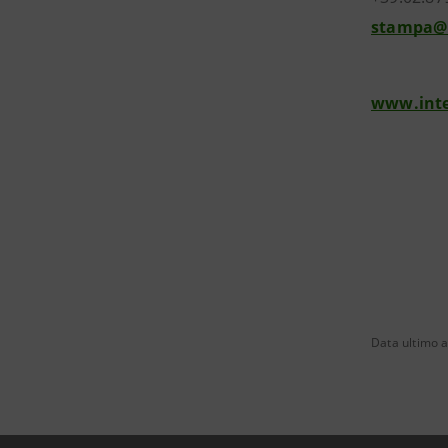
stampa@
www.int
Data ultimo 