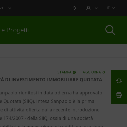
NOTIFICHE
IT
ZI
AREA UTENTE
 e Progetti
per chiudere
STAMPA
AGGIORNA
ETÀ DI INVESTIMENTO IMMOBILIARE QUOTATA
 Sanpaolo riunitosi in data odierna ha approvato
e Quotata (SIIQ). Intesa Sanpaolo è la prima
 di attività offerta dalla recente introduzione
 174/2007 - della SIIQ, ossia di una società
obiliari e la generazione di redditi da locazione