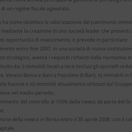
e di un regime fiscale agevolato.
to ha come obiettivo la valorizzazione del patrimonio immo
mediante la creazione di una società leader che presenti att
ti opportunità di investimento, e prevede in particolare:
rimento entro fine 2007, in una società di nuova costituzi
 strategico, avente i requisiti richiesti dalla normativa in
ituito da: i) immobili locati a terzi (inclusi gli sportelli ce
se, Veneto Banca e Banca Popolare di Bari), ii) immobili in f
lla fusione e iii) immobili attualmente utilizzati dal Grup
zione nel medio periodo;
enimento del controllo al 100% della newco da parte del G
e;
zione della newco in Borsa entro il 30 aprile 2008, con il
pitale.