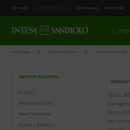
CHI SIAMO
INVESTOR RELATIONS
GOVERNANCE
NEWSROOM
L’ Im
Homepage
Investor relations
Comunicati stampa
INVESTOR RELATIONS
INTESA 
IR Policy
Torino, M
Andamento titolo
il progett
banca ital
News Teleborsa
nel nostro
Bilanci e Relazioni
quotata av