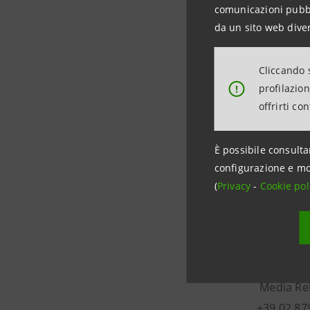
locazione 
comunicazioni pubbli
anni, pur
da un sito web diver
- i reddit
- i divide
Cliccando s
residenti 
profilazio
!
offrirti co
a titolo d
subita), n
immobiliar
È possibile consulta
configurazione e mo
(
Privacy
-
Cookie pol
Investor 
+39.02.87
investor
Media Rel
+39.02.87