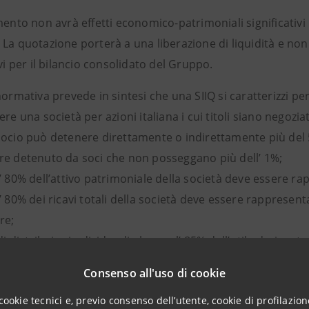
mento non avrà effetti economico-patrimoniali significativi
La quotazione porterà a una liberazione di liquidità e non 
ivi per il bilancio consolidato del Gruppo.
normativa prevede in sintesi che una SIIQ si caratterizzi per 
ere una società per azioni italiana i cui titoli siano negozia
socio può detenere direttamente o indirettamente più del 5
re detenuto da soci che non posseggano più dell’ 1%;
’ 80% dell’attivo patrimoniale della società deve essere ra
’ 80% dei ricavi totali della società deve essere rappresentat
re;
di distribuire in dividendi almeno l’ 85% dell’utile derivante
oltre usufruisce di un regime fiscale agevolato, che si artic
Consenso all'uso di cookie
alenze emergenti in sede di conferimento e quelle realizzat
cookie tecnici e, previo consenso dell’utente, cookie di profilazione