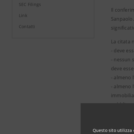
SEC Filings
Il conferi
Link
Sanpaolo. 
Contatti
significat
La citata 
- deve ess
- nessun 
deve esse
- almeno l
- almeno l
immobilia
- obbligo 
La SIIQ in
- le plusv
Questo sito utilizza 