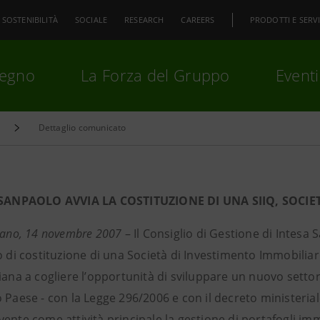
SOSTENIBILITÀ
SOCIALE
RESEARCH
CAREERS
PRODOTTI E SERVI
pegno
La Forza del Gruppo
Eventi
Dettaglio comunicato
premi
Invio
per cercare o
ESC
SANPAOLO AVVIA LA COSTITUZIONE DI UNA SIIQ, SOCI
ilano, 14 novembre 2007
– Il Consiglio di Gestione di Intesa
o di costituzione di una Società di Investimento Immobiliar
iana a cogliere l’opportunità di sviluppare un nuovo settore
 Paese - con la Legge 296/2006 e con il decreto ministeriale
ente come attività principale la gestione di portafogli imm