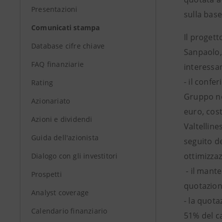
Presentazioni
sulla bas
Comunicati stampa
Il proget
Database cifre chiave
Sanpaolo, 
FAQ finanziarie
interessan
- il confe
Rating
Gruppo non
Azionariato
euro, cost
Azioni e dividendi
Valtelline
Guida dell'azionista
seguito de
ottimizza
Dialogo con gli investitori
- il mant
Prospetti
quotazion
Analyst coverage
- la quota
Calendario finanziario
51% del ca