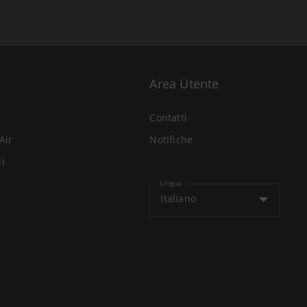
Area Utente
Contatti
Air
Notifiche
li
Lingua
Italiano