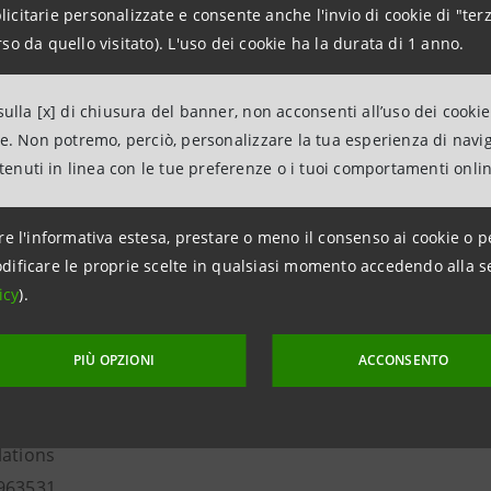
possono essere assoggettate a un’imposta sostitutiva dell’I
citarie personalizzate e consente anche l'invio di cookie di "terz
ché l’immobile venga mantenuto per almeno 3 anni e la quo
so da quello visitato). L'uso dei cookie ha la durata di 1 anno.
i derivanti dall’attività di locazione immobiliare sono esenti
ndi distribuiti dalla SIIQ sono soggetti a una ritenuta del 2
ulla [x] di chiusura del banner, non acconsenti all’uso dei cookie
e investitori non residenti (salvo applicazione dei trattati
ne. Non potremo, perciò, personalizzare la tua esperienza di navi
ntenuti in linea con le tue preferenze o i tuoi comportamenti onli
i acconto per società residenti (dividendi interamente tassa
on sono tassati per fondi pensione italiani, organismi di in
i) e altre SIIQ.
re l'informativa estesa, prestare o meno il consenso ai cookie o p
dificare le proprie scelte in qualsiasi momento accedendo alla s
icy
).
Relations
PIÙ OPZIONI
ACCONSENTO
943180
.relations@intesasanpaolo.com
ations
963531