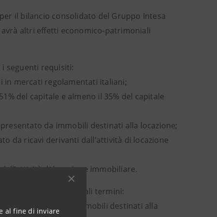
 per il bilancio consolidato del Gruppo Intesa
avrà altri effetti economico-patrimoniali
i seguenti requisiti:
ti in mercati regolamentati italiani;
1% del capitale e almeno il 35% del capitale
ppresentato da immobili destinati alla locazione;
o da ricavi derivanti dall’attività di locazione
 dall’attività di locazione immobiliare.
ola nei seguenti principali termini:
e con la cessione di immobili destinati alla
 al fine di inviare