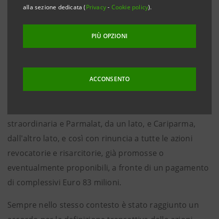
alla sezione dedicata (
Privacy
-
Cookie policy
).
A fronte di tali accordi il Gruppo Intesa Sanpaolo
corrisponderà a Parmalat un importo complessivo di
PIÙ OPZIONI
Euro 310 milioni.
Nel contempo Parmalat S.p.A. comunica di avere
concluso con Cassa di Risparmio di Parma e Piacenza
ACCONSENTO
S.p.A. ("Cariparma") una transazione di tutti i rapporti
intercorsi tra le società in amministrazione
straordinaria e Parmalat, da un lato, e Cariparma,
dall'altro lato, e così con rinuncia a tutte le azioni
revocatorie e risarcitorie, già promosse o
eventualmente proponibili, a fronte di un pagamento
di complessivi Euro 83 milioni.
Sempre nello stesso contesto è stato raggiunto un