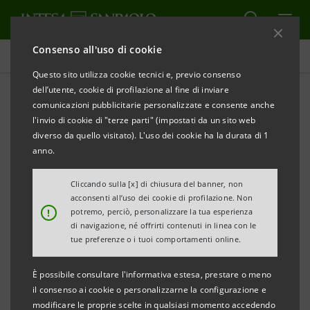
Consenso all'uso di cookie
Comunicati stampa
Questo sito utilizza cookie tecnici e, previo consenso
dell’utente, cookie di profilazione al fine di inviare
STAMPA
AGGIORNA
comunicazioni pubblicitarie personalizzate e consente anche
Raggiunto accordo tra Parmalat e Gruppo Intesa
l'invio di cookie di "terze parti" (impostati da un sito web
Sanpaolo
diverso da quello visitato). L'uso dei cookie ha la durata di 1
anno.
Parmalat S.p.A. e Intesa Sanpaolo S.p.A. annunciano
di aver raggiunto in data odierna accordi transattivi
Cliccando sulla [x] di chiusura del banner, non
acconsenti all’uso dei cookie di profilazione. Non
di tutti i reciproci rapporti e pretese comunque
!
potremo, perciò, personalizzare la tua esperienza
riferibili al periodo antecedente la dichiarazione
di navigazione, né offrirti contenuti in linea con le
tue preferenze o i tuoi comportamenti online.
d’insolvenza del Gruppo Parmalat (dicembre 2003) e
così con rinuncia a tutte le azioni revocatorie e
È possibile consultare l'informativa estesa, prestare o meno
risarcitorie già promosse ed eventualmente
il consenso ai cookie o personalizzarne la configurazione e
modificare le proprie scelte in qualsiasi momento accedendo
proponibili nei confronti del Gruppo Intesa Sanpaolo.