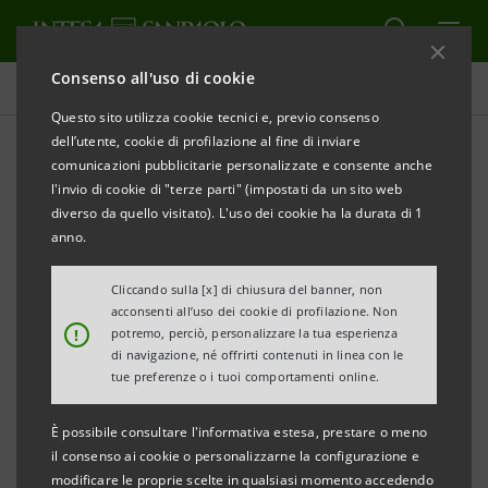
Consenso all'uso di cookie
Comunicati stampa
Questo sito utilizza cookie tecnici e, previo consenso
dell’utente, cookie di profilazione al fine di inviare
STAMPA
AGGIORNA
comunicazioni pubblicitarie personalizzate e consente anche
INTESA SANPAOLO: PERFEZIONATA LA CESSIONE DI
l'invio di cookie di "terze parti" (impostati da un sito web
84 SPORTELLI A GRUPPO CREDITO VALTELLINESE,
diverso da quello visitato). L'uso dei cookie ha la durata di 1
BANCA POPOLARE ALTO ADIGE E BANCA POPOLARE
anno.
DI BARI
Cliccando sulla [x] di chiusura del banner, non
acconsenti all’uso dei cookie di profilazione. Non
Torino, Milano, 21 febbraio 2008
– In data odierna,
!
potremo, perciò, personalizzare la tua esperienza
ottenute le necessarie autorizzazioni, sono state
di navigazione, né offrirti contenuti in linea con le
tue preferenze o i tuoi comportamenti online.
perfezionate - con efficacia 25 febbraio 2008 - le
seguenti cessioni:
È possibile consultare l'informativa estesa, prestare o meno
• 35 sportelli, per un corrispettivo totale di € 395
il consenso ai cookie o personalizzarne la configurazione e
modificare le proprie scelte in qualsiasi momento accedendo
milioni, al Gruppo Credito Valtellinese, di cui 12 a