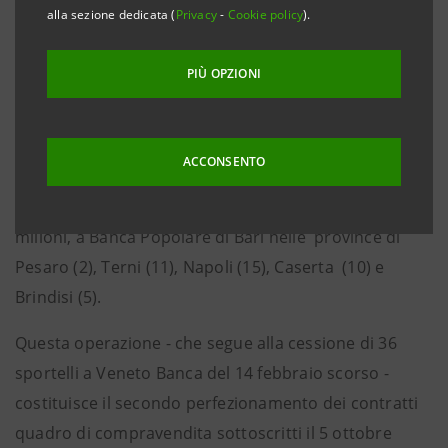
alla sezione dedicata (
Privacy
-
Cookie policy
).
Credito Artigiano nella provincia di Pavia e 23 a
Credito Piemontese nelle province di Alessandria (4) e
PIÙ OPZIONI
Torino (19);
• 6 sportelli, per un corrispettivo totale di € 54 milioni,
a Banca Popolare Alto Adige nella provincia di
ACCONSENTO
Venezia;
• 43 sportelli, per un corrispettivo totale di € 181
milioni, a Banca Popolare di Bari nelle province di
Pesaro (2), Terni (11), Napoli (15), Caserta (10) e
Brindisi (5).
Questa operazione - che segue alla cessione di 36
sportelli a Veneto Banca del 14 febbraio scorso -
costituisce il secondo perfezionamento dei contratti
quadro di compravendita sottoscritti il 5 ottobre