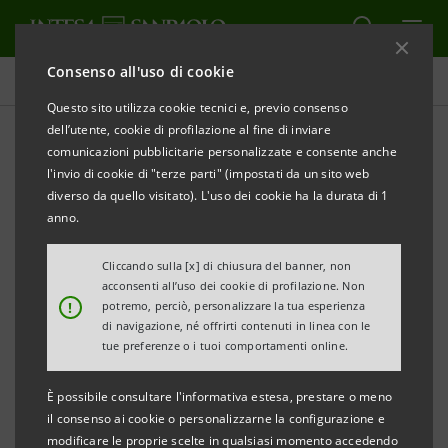
Consenso all'uso di cookie
Comunicati stampa
Questo sito utilizza cookie tecnici e, previo consenso
dell’utente, cookie di profilazione al fine di inviare
STAMPA
AGGIORNA
comunicazioni pubblicitarie personalizzate e consente anche
COMUNICATO STAMPA
l'invio di cookie di "terze parti" (impostati da un sito web
diverso da quello visitato). L'uso dei cookie ha la durata di 1
anno.
In data odierna Telco ha perfezionato l’emissione di
un prestito obbligazionario di Euro 1,3 miliardi
Cliccando sulla [x] di chiusura del banner, non
acconsenti all’uso dei cookie di profilazione. Non
sottoscritto pro-quota dai suoi soci. I relativi proventi
!
potremo, perciò, personalizzare la tua esperienza
sono stati utilizzati per rimborsare integralmente il
di navigazione, né offrirti contenuti in linea con le
tue preferenze o i tuoi comportamenti online.
finanziamento ponte di Euro 0,9 miliardi circa erogato
dai soci Telefonica, Intesa Sanpaolo e Mediobanca
È possibile consultare l'informativa estesa, prestare o meno
nonché il finanziamento bancario ponte di Euro 0,4
il consenso ai cookie o personalizzarne la configurazione e
modificare le proprie scelte in qualsiasi momento accedendo
miliardi circa erogato da Intesa Sanpaolo e