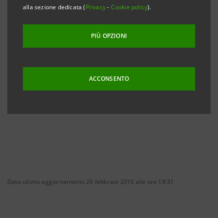
alla sezione dedicata (
Privacy
-
Cookie policy
).
Mediobanca. Il debito bancario della società si riduce
pertanto ad Euro 2,1 miliardi.
PIÙ OPZIONI
Milano, 26 febbraio 2010
ACCONSENTO
Data ultimo aggiornamento 26 febbraio 2010 alle ore 18:31