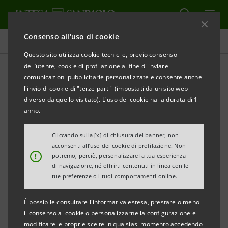
Consenso all'uso di cookie
Comunicati stampa
Questo sito utilizza cookie tecnici e, previo consenso
dell’utente, cookie di profilazione al fine di inviare
STAMPA
AGGIORNA
comunicazioni pubblicitarie personalizzate e consente anche
INTESA SANPAOLO PERFEZIONA LA CESSIONE
l'invio di cookie di "terze parti" (impostati da un sito web
DELL’ATTIVITA’ DI
SECURITIES SERVICES
A STATE
diverso da quello visitato). L'uso dei cookie ha la durata di 1
STREET CORPORATION
anno.
Cliccando sulla [x] di chiusura del banner, non
acconsenti all’uso dei cookie di profilazione. Non
Torino, Milano, 17 maggio 2010
– In data odierna,
!
potremo, perciò, personalizzare la tua esperienza
ottenute le necessarie autorizzazioni, Intesa Sanpaolo
di navigazione, né offrirti contenuti in linea con le
tue preferenze o i tuoi comportamenti online.
ha perfezionato la cessione del ramo di attività di
securities services
a State Street Corp. per un
È possibile consultare l'informativa estesa, prestare o meno
corrispettivo di circa 1.750 milioni di euro, di cui circa
il consenso ai cookie o personalizzarne la configurazione e
modificare le proprie scelte in qualsiasi momento accedendo
1.280 milioni relativi al solo avviamento, che si