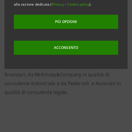
alla sezione dedicata (
Privacy
-
Cookie policy
).
traduce per il Gruppo Intesa Sanpaolo in una
plusvalenza lorda di circa 740 milioni di euro e in un
PIÙ OPZIONI
recupero dell’avviamento di circa 540 milioni di euro,
con un effetto positivo di circa 37 centesimi di punto
sul coefficiente patrimoniale
Core Tìer 1
.
ACCONSENTO
Intesa Sanpaolo è stata assistita nell'operazione da
Rothschild S.p.A. e Banca IMI in qualità di
advisor
finanziari, da McKinsey&Company in qualità di
consulente industriale e da Pedersoli e Associati in
qualità di consulente legale.