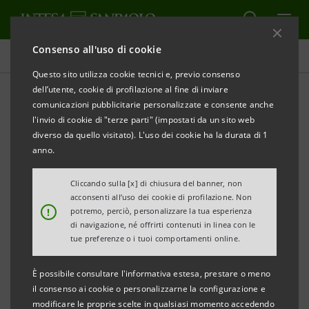
Consenso all'uso di cookie
Comunicati stampa
Questo sito utilizza cookie tecnici e, previo consenso
dell’utente, cookie di profilazione al fine di inviare
STAMPA
AGGIORNA
comunicazioni pubblicitarie personalizzate e consente anche
INTESA SANPAOLO: DEPOSITATA LA LISTA PER IL
l'invio di cookie di "terze parti" (impostati da un sito web
CONSIGLIO DI AMMINISTRAZIONE E IL COLLEGIO
diverso da quello visitato). L'uso dei cookie ha la durata di 1
SINDACALE DI PARMALAT
anno.
Cliccando sulla [x] di chiusura del banner, non
acconsenti all’uso dei cookie di profilazione. Non
!
potremo, perciò, personalizzare la tua esperienza
Torino, Milano, 18 marzo 2011
– Intesa Sanpaolo SpA,
di navigazione, né offrirti contenuti in linea con le
azionista di Parmalat SpA con 37.238.967 azioni pari al
tue preferenze o i tuoi comportamenti online.
2,15% del capitale sociale, ha depositato in data
È possibile consultare l'informativa estesa, prestare o meno
odierna una lista di candidati al Consiglio di
il consenso ai cookie o personalizzarne la configurazione e
Amministrazione e una lista di candidati al Collegio
modificare le proprie scelte in qualsiasi momento accedendo