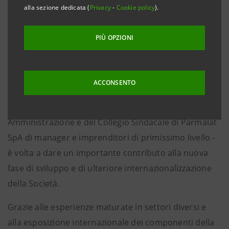
Sindacale di Parmalat S.p.A., in vista del rinnovo di tali
alla sezione dedicata (
Privacy
-
Cookie policy
).
organi sociali che avrà luogo in occasione
dell’Assemblea Ordinaria convocata per il giorno 12
PIÙ OPZIONI
aprile 2011 in prima convocazione e per il giorno 14
aprile 2011 in seconda convocazione.
ACCONSENTO
L’iniziativa di Intesa Sanpaolo SpA - attraverso
l’inserimento nelle liste del Consiglio di
Amministrazione e del Collegio Sindacale di Parmalat
SpA di manager e imprenditori di primissimo livello -
è volta a dare un importante contributo alla nuova
fase di sviluppo e di ulteriore internazionalizzazione
della Società.
Grazie alle esperienze maturate in settori diversi e
alla esposizione internazionale dei componenti della