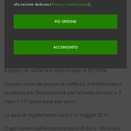
alla sezione dedicata (
Privacy
-
Cookie policy
).
variabile a 3 anni.
La cedola trimestrale, pagabile in via posticipata il 12
PIÙ OPZIONI
agosto, 12 novembre, 12 febbraio e 12 maggio di ogni
anno a partire dal 12 agosto 2011 fino a scadenza, è
ACCONSENTO
pari al tasso Euribor a 3 mesi + 110 punti base per
anno.
Il prezzo di riofferta è stato fissato in 99,795%.
Tenuto conto del prezzo di riofferta, il rendimento a
scadenza per l’investitore è pari al tasso Euribor a 3
mesi + 117 punti base per anno.
La data di regolamento sarà il 12 maggio 2011.
I tagli minimi dell’emissione sono di Euro 100 mila e