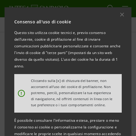
Consenso all'uso di cookie
Comunicati stampa
Questo sito utilizza cookie tecnici e, previo consenso
dell’utente, cookie di profilazione al fine di inviare
STAMPA
AGGIORNA
comunicazioni pubblicitarie personalizzate e consente anche
INTESA SANPAOLO LANCIA NUOVO EUROBOND
l'invio di cookie di "terze parti" (impostati da un sito web
BENCHMARK A 3 ANNI PER € 2 MILIARDI
diverso da quello visitato). L'uso dei cookie ha la durata di 1
anno.
Cliccando sulla [x] di chiusura del banner, non
Torino, Milano, 3 maggio 2011
– Intesa Sanpaolo ha
acconsenti all’uso dei cookie di profilazione. Non
!
potremo, perciò, personalizzare la tua esperienza
lanciato oggi un’emissione obbligazionaria
di navigazione, né offrirti contenuti in linea con le
sull’euromercato per € 2 miliardi destinata ai mercati
tue preferenze o i tuoi comportamenti online.
internazionali.
È possibile consultare l'informativa estesa, prestare o meno
Si tratta di un bond emesso a valere sul Programma
il consenso ai cookie o personalizzarne la configurazione e
modificare le proprie scelte in qualsiasi momento accedendo
Euro Medium Term Notes di Intesa Sanpaolo a tasso