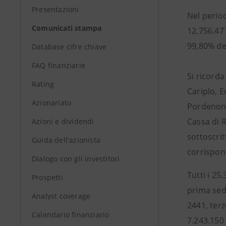
Presentazioni
Nel period
Comunicati stampa
12.756.471
99,80% del
Database cifre chiave
FAQ finanziarie
Si ricord
Rating
Cariplo, 
Azionariato
Pordenone
Cassa di R
Azioni e dividendi
sottoscrit
Guida dell'azionista
corrispon
Dialogo con gli investitori
Tutti i 25
Prospetti
prima sedu
Analyst coverage
2441, terz
Calendario finanziario
7.243.150 