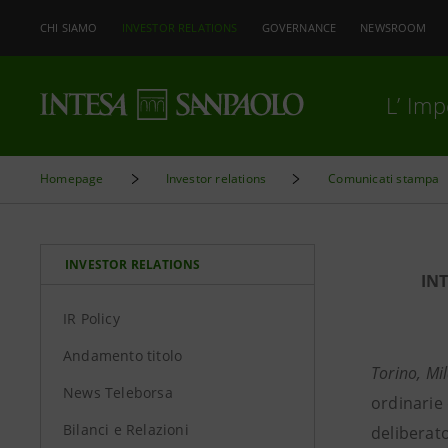
CHI SIAMO
INVESTOR RELATIONS
GOVERNANCE
NEWSROOM
L’ Im
Homepage
Investor relations
Comunicati stampa
INVESTOR RELATIONS
IN
IR Policy
Andamento titolo
Torino, Mi
News Teleborsa
ordinarie 
Bilanci e Relazioni
deliberat