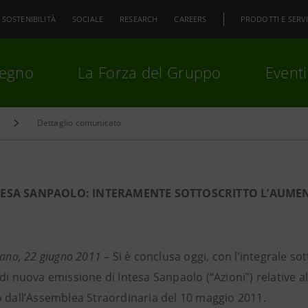
SOSTENIBILITÀ
SOCIALE
RESEARCH
CAREERS
PRODOTTI E SERVI
pegno
La Forza del Gruppo
Eventi
Dettaglio comunicato
premi
Invio
per cercare o
ESC
TESA SANPAOLO: INTERAMENTE SOTTOSCRITTO L’AUMENT
lano, 22 giugno
2011
– Si è conclusa oggi, con l’integrale sot
di nuova emissione di Intesa Sanpaolo (“Azioni”) relative al
o dall’Assemblea Straordinaria del 10 maggio 2011.