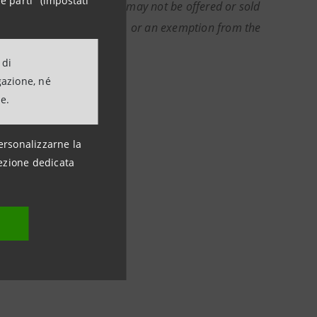
e parti" (impostati
e unlawful. The securities may not be offered or sold
ed under the Securities Act, or an exemption from the
 di
gazione, né
ne.
ersonalizzarne la
ezione dedicata