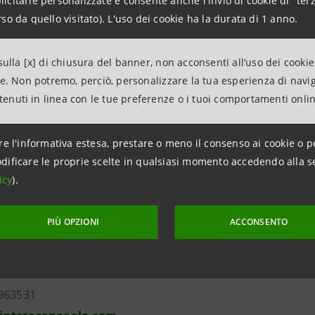
citarie personalizzate e consente anche l'invio di cookie di "terz
n would require the approval of local authorities or otherwise b
so da quello visitato). L'uso dei cookie ha la durata di 1 anno.
ed States or to U.S. persons unless such securities are register
n requirements of the Securities Act is available.
ulla [x] di chiusura del banner, non acconsenti all’uso dei cookie
ne. Non potremo, perciò, personalizzare la tua esperienza di navi
ntenuti in linea con le tue preferenze o i tuoi comportamenti onli
re l'informativa estesa, prestare o meno il consenso ai cookie o p
dificare le proprie scelte in qualsiasi momento accedendo alla s
icy
).
Relations
943180
PIÙ OPZIONI
ACCONSENTO
.relations@intesasanpaolo.com
ations
963531