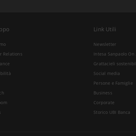
uppo
Link Utili
amo
Newsletter
r Relations
Intesa Sanpaolo On 
ance
Grattacieli sostenibi
bilità
Social media
Persone e Famiglie
ch
Business
oom
Corporate
s
Storico UBI Banca