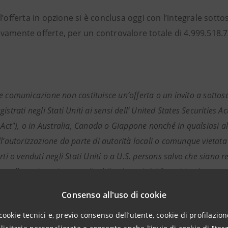
l’offerta in opzione si è conclusa oggi con l’integrale sotto
vamente offerte, per un controvalore totale di 4.999.518.73
 comunicazione non costituisce un’offerta o un invito a sottoscri
istrati negli Stati Uniti ai sensi dell’ United States Securitie
 Act"), o in Australia, Canada o Giappone nonché in qualsiasi alt
l’autorizzazione da parte di autorità locali o comunque vietata ai
rti o venduti negli Stati Uniti o a U.S. persons salvo che siano re
e alla registrazione applicabile ai sensi del Securities Act.
nication does not constitute an offer or an invitation to subscr
Consenso all'uso di cookie
 herein have not been registered and will not be registered in th
cookie tecnici e, previo consenso dell’utente, cookie di profilazione
mended (the “Securities Act”), or in Australia, Canada or Japan 