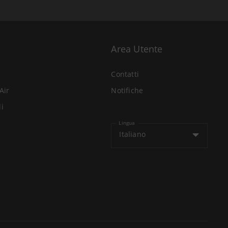
Area Utente
Contatti
Air
Notifiche
li
Lingua
Italiano