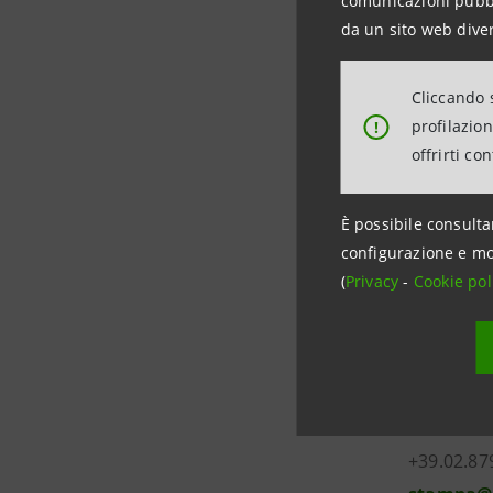
comunicazioni pubbli
solicitatio
da un sito web diver
in the Unit
registratio
Cliccando s
profilazio
!
offrirti co
È possibile consulta
configurazione e mo
(
Privacy
-
Cookie pol
Investor 
+39.02.87
investor
Media Rel
+39.02.87