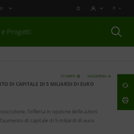
NOTIFICHE
IT
ZI
AREA UTENTE
 e Progetti
per chiudere
STAMPA
AGGIORNA
O DI CAPITALE DI 5 MILIARDI DI EURO
toscrizione, l’offerta in opzione delle azioni
l’aumento di capitale di 5 miliardi di euro