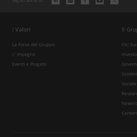
Seguici anche su
I Valori
Il Gr
La Forza del Gruppo
Chi Si
L' Impegno
Investo
Eventi e Progetti
Govern
Sosteni
Sociale
Resear
Newsr
Career