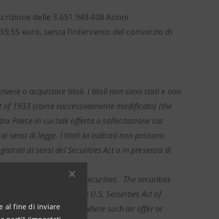
scrizione delle 3.651.949.408 Azioni
9,55 euro, senza l’intervento del consorzio di
vere o acquistare titoli. I titoli non sono stati e non
s Act of 1933 (come successivamente modificato) (the
ro Paese in cui tale offerta o sollecitazione sia
 sensi di legge. I titoli ivi indicati non possono
gistrati ai sensi del Securities Act o in presenza di
ibe for or purchase any securities. The securities
e United States under the U.S. Securities Act of
 al fine di inviare
or any other jurisdiction where such an offer or