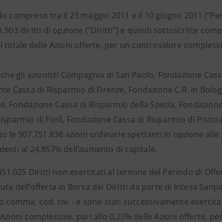
o compreso tra il 23 maggio 2011 e il 10 giugno 2011 (“Peri
.903 diritti di opzione (“Diritti”) e quindi sottoscritte com
 totale delle Azioni offerte, per un controvalore compless
a che gli azionisti Compagnia di San Paolo, Fondazione Cas
Ente Cassa di Risparmio di Firenze, Fondazione C.R. in Bol
, Fondazione Cassa di Risparmio della Spezia, Fondazione
isparmio di Forlì, Fondazione Cassa di Risparmio di Pistoia
to le 907.751.838 azioni ordinarie spettanti in opzione alle
denti al 24,857% dell’aumento di capitale.
.351.025 Diritti non esercitati al termine del Periodo di Offe
ta dell’offerta in Borsa dei Diritti da parte di Intesa Sanpao
o comma, cod. civ. - e sono stati successivamente esercitat
Azioni complessive, pari allo 0,20% delle Azioni offerte, pe