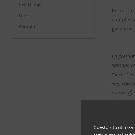
SEC Filings
Pertanto, 
Link
complessi
Contatti
garanzia.
La presente
saranno reg
"Securities
soggetta al
essere offe
un’esenzion
This commu
referred to
Questo sito utilizza 
1933, as a