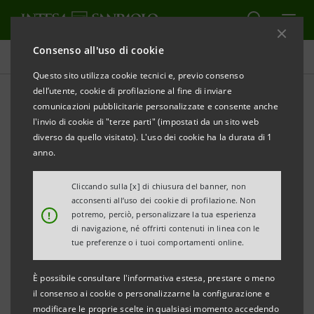
Consenso all'uso di cookie
Comunicati stampa
Questo sito utilizza cookie tecnici e, previo consenso
dell’utente, cookie di profilazione al fine di inviare
STAMPA
AGGIORNA
comunicazioni pubblicitarie personalizzate e consente anche
INTESA
SANPAOLO SUPERA LO
STRESS TEST
l'invio di cookie di "terze parti" (impostati da un sito web
EUROPEO
diverso da quello visitato). L'uso dei cookie ha la durata di 1
anno.
Cliccando sulla [x] di chiusura del banner, non
Torino, Milano, 15 luglio
2011
–
Intesa Sanpaolo ha
acconsenti all’uso dei cookie di profilazione. Non
!
potremo, perciò, personalizzare la tua esperienza
partecipato allo stress test europeo del 2011,
di navigazione, né offrirti contenuti in linea con le
condotto dall’Autorità Bancaria Europea (EBA), in
tue preferenze o i tuoi comportamenti online.
collaborazione con la Banca d’Italia, la Banca Centrale
È possibile consultare l'informativa estesa, prestare o meno
Europea (BCE), la Commissione Europea (CE) e il
il consenso ai cookie o personalizzarne la configurazione e
Comitato Europeo per il Rischio Sistemico (ESRB).
modificare le proprie scelte in qualsiasi momento accedendo