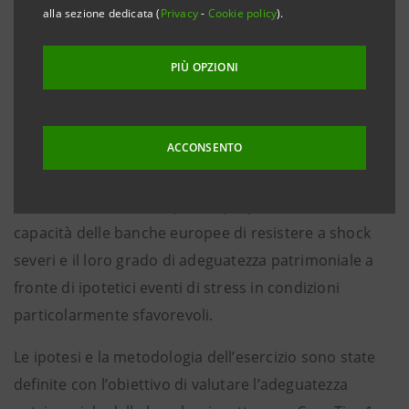
alla sezione dedicata (
Privacy
-
Cookie policy
).
Intesa Sanpaolo prende atto dei comunicati sullo
stress test europeo resi noti oggi dall’EBA e dalla
PIÙ OPZIONI
Banca d'Italia e riconosce pienamente i risultati
dell’esercizio.
ACCONSENTO
Lo stress test europeo, condotto su 90 banche che
rappresentano più del 65% del totale attivo del
sistema bancario europeo, si propone di valutare la
capacità delle banche europee di resistere a shock
severi e il loro grado di adeguatezza patrimoniale a
fronte di ipotetici eventi di stress in condizioni
particolarmente sfavorevoli.
Le ipotesi e la metodologia dell’esercizio sono state
definite con l’obiettivo di valutare l’adeguatezza